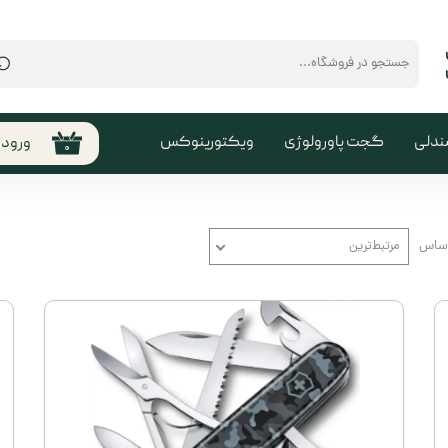
⌕
ندلی
گجت پاورولوژی
ویکتورینوکس
ورود
۰
حساب
من
تغیی
اساس
مرتبط‌ترین
سفا
خروج
کارب