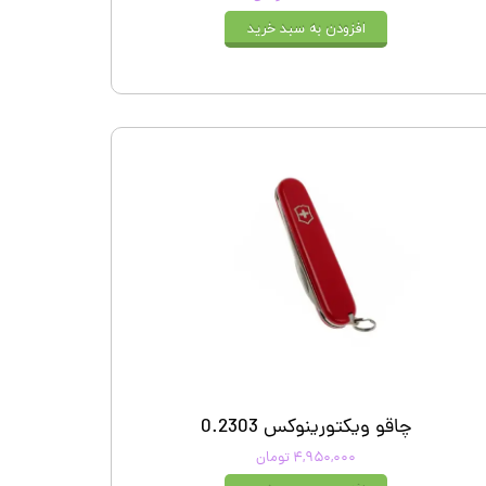
افزودن به سبد خرید
چاقو ویکتورینوکس 0.2303
۴,۹۵۰,۰۰۰ تومان