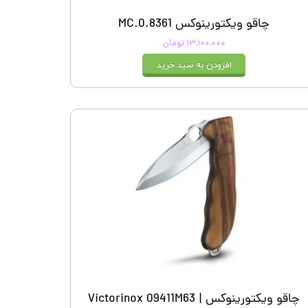
چاقو ویکتورینوکس 0.8361.MC
۱۳,۱۰۰,۰۰۰ تومان
افزودن به سبد خرید
چاقو ویکتورینوکس Victorinox 09411M63 |