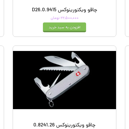
چاقو ویکتورینوکس 0.9415.D26
۲۲,۵۰۰,۰۰۰ تومان
افزودن به سبد خرید
چاقو ویکتورینوکس 0.8241.26