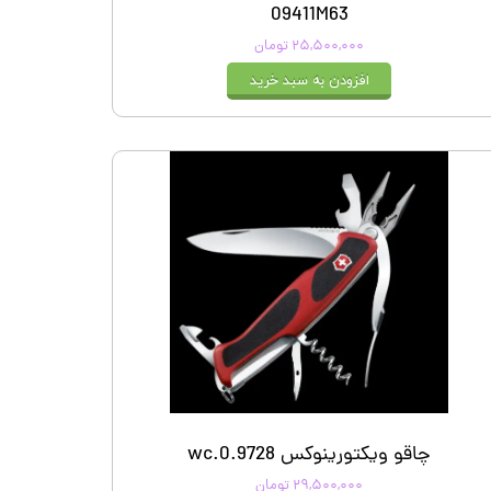
09411M63
۲۵,۵۰۰,۰۰۰ تومان
افزودن به سبد خرید
چاقو ویکتورینوکس 0.9728.wc
۲۹,۵۰۰,۰۰۰ تومان