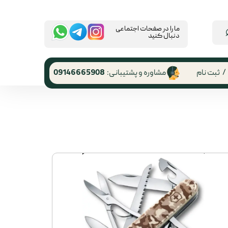
​ما را در صفحات اجتماعی
دنبال کنید
/
ثبت نام
مشاوره و پشتیبانی:
09146665908
 کاربری
ر گذر واژه
رشات
 از حساب
ری