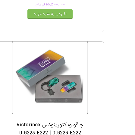
۱۵,۵۰۰,۰۰۰ تومان
افزودن به سبد خرید
چاقو ویکتورینوکس Victorinox
0.6223.E222 | 0.6223.E222