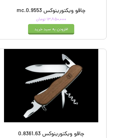
چاقو ویکتورینوکس 0.9553.mc
۱۳,۸۵۰,۰۰۰ تومان
افزودن به سبد خرید
چاقو ویکتورینوکس 0.8361.63