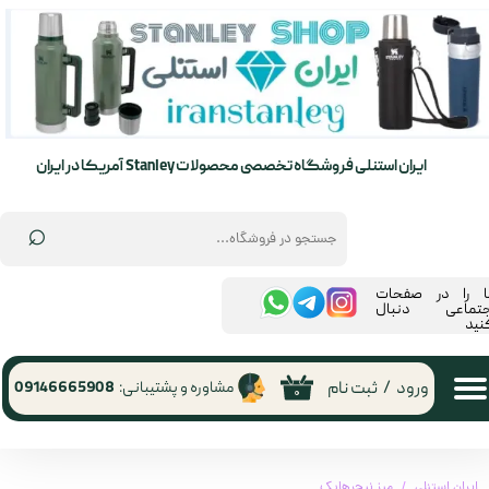
حساب کاربری من
تغییر گذر واژه
سفارشات
ایران استنلی فروشگاه تخصصی محصولات Stanley آمریکا در ایران
خروج از حساب کاربری
⌕
ما را در صفحات
جتماعی دنبال
نید
ورود
/
ثبت نام
مشاوره و پشتیبانی:
09146665908
۰
ایران استنلی
میز نیچرهایک