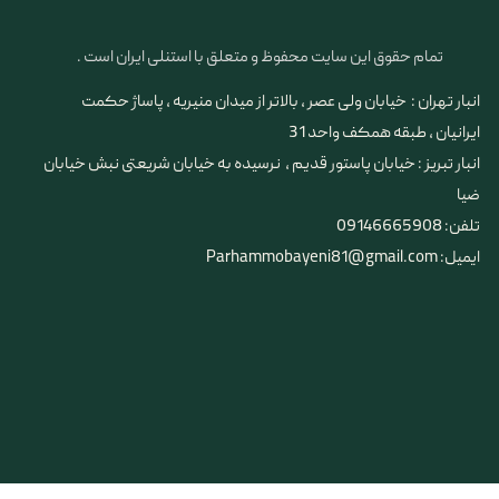
تمام حقوق این سایت محفوظ و متعلق با استنلی ایران است .
انبار تهران : خیابان ولی عصر ، بالاتر از میدان منیریه ، پاساژ حکمت
ایرانیان ، طبقه همکف واحد 31
​​​​​​​انبار تبریز : خیابان پاستور قدیم ، نرسیده به خیابان شریعتی نبش خیابان
ضیا
تلفن: 09146665908
ایمیل: Parhammobayeni81@gmail.com