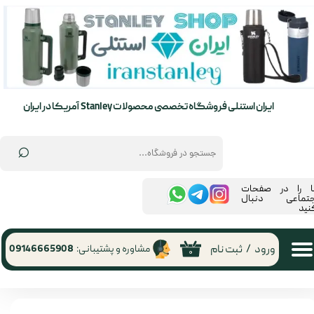
حساب کاربری من
تغییر گذر واژه
سفارشات
ایران استنلی فروشگاه تخصصی محصولات Stanley آمریکا در ایران
خروج از حساب کاربری
⌕
ما را در صفحات
جتماعی دنبال
نید
ورود
/
ثبت نام
مشاوره و پشتیبانی:
09146665908
۰