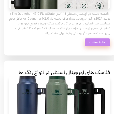
قمقمه دسته دار اورجینال استنلی 1.18 لیتر The Quencher H2.O FlowState (
تولید 2024) لیوان رویایی شما: ماگ دسته دار Quencher H2.O به خاطر حجم
متناسب نیاز شما رو برای هر بار پر کردن کمتر میکنه و روز و تفریح تون رو با
نوشیدنی بسیار زیاد می سازه عایق خلاء دو جداره کمک میکنه تا نوشیدنی ها
برای ساعت ها سر ، گرم و حتی یخ ها برای مدت زیاد …
ادامه مطلب
فلاسک های اورجینال استنلی در انواع رنگ ها