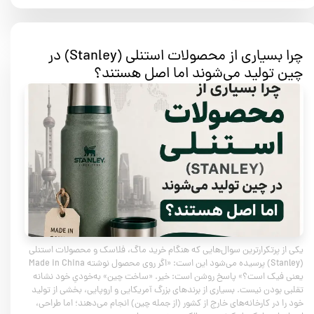
چرا بسیاری از محصولات استنلی (Stanley) در
چین تولید می‌شوند اما اصل هستند؟
یکی از پرتکرارترین سوال‌هایی که هنگام خرید ماگ، فلاسک و محصولات استنلی
(Stanley) پرسیده می‌شود این است: «اگر روی محصول نوشته Made in China
یعنی فیک است؟» پاسخ روشن است: خیر. «ساخت چین» به‌خودیِ خود نشانه
تقلبی بودن نیست. بسیاری از برندهای بزرگ آمریکایی و اروپایی، بخشی از تولید
خود را در کارخانه‌های خارج از کشور (از جمله چین) انجام می‌دهند؛ اما طراحی،