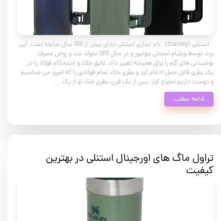
استنلی (Stanley) نام تجاری استنلی دارای بیش از 100 سال سابقه است. این
برند توسط ویلیام استنلی جونیور و در سال 1913 متولد شد و روش مصرف
نوشیدنی های گرم را برای همیشه تغییر داد، عایق خلاء و استحکام فولاد را در
یک بطری قابل حمل ادغام کرد و بطری خلاء تمام فولادی را که امروز می شناسیم
و دوست داریم اختراع کرد. پس از یک قرن، بطری خلاء او از یک …
ادامه مطلب
تراول ماگ های اورجینال استنلی در بهترین
کیفیت