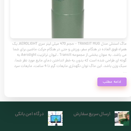
ماگ استنلی مدل TRANSIT MUG – حجم 470 میلی لیتر سری AEROLIGHT, یک
همراه فوق العاده در هنگام سفر، ورزش و حتی در هنگام حرکت ماشین برای شما
می باشد. به عنوان بخشی از مجموعه Transit ، لیوان ترانزیت Aerolight به
گونه ای طراحی شده است که بدون به خطر انداختن دمای مایع مورد نظر شما،
سبک وزن باشد. این ماگ توان نگهداری مایعات گرم تا 4 ساعت، مایعات سرد
…
ادامه مطلب
ارسال سریع سفارش
درگاه امن بانکی