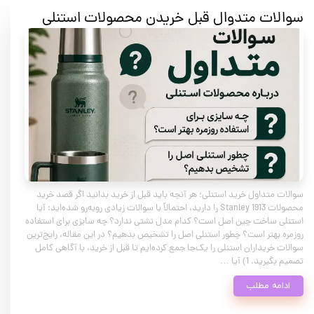
سوالات متدوال قبل خریدن محصولات استنلی
سوالات متداول خرید استنلی؛ هر آنچه باید قبل از خرید بدانید اگر قصد خرید
محصولات Stanley 1913 را دارید، احتمالاً با سوالات زیادی روبه‌رو شده‌اید: آیا
استنلی ساخت چین اصل است؟ کدام مدل نشتی ندارد؟ چه سایزی برای استفاده
روزمره بهتر است؟ چطور استنلی اصل را تشخیص بدهیم؟ در این مقاله، رایج‌ترین
سوالات خریداران استنلی را یک‌جا جمع کرده‌ایم تا قبل از خرید، با آگاهی کامل
تصمیم بگیرید. 1) آیا …
ادامه مطلب