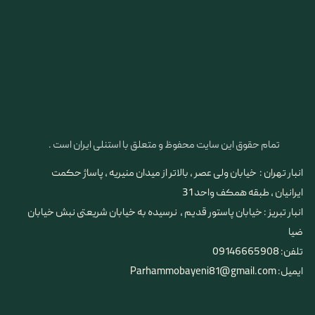
تمام حقوق این سایت محفوظ و متعلق با استنلی ایران است .
انبار تهران : خیابان ولی عصر ، بالاتر از میدان منیریه ، پاساژ حکمت
ایرانیان ، طبقه همکف واحد 31
​​​​​​​انبار تبریز : خیابان پاستور قدیم ، نرسیده به خیابان شریعتی نبش خیابان
ضیا
تلفن: 09146665908
ایمیل: Parhammobayeni81@gmail.com