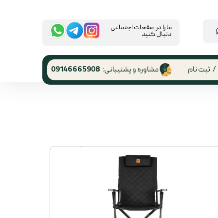
​ما را در صفحات اجتماعی
دنبال کنید
/
ثبت نام
مشاوره و پشتیبانی:
09146665908
 کاربری
ر گذر واژه
رشات
 از حساب
ری