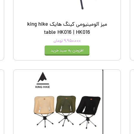
میز آلومینیومی کینگ هایک king hike
table HK016 | HK016
۹,۹۵۰,۰۰۰ تومان
افزودن به سبد خرید