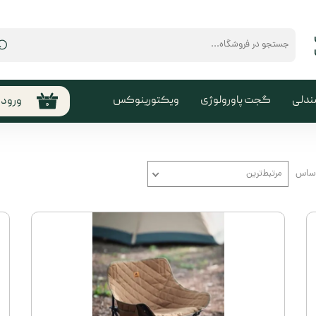
⌕
ندلی
گجت پاورولوژی
ویکتورینوکس
ورود
۰
حساب
من
تغیی
اساس
مرتبط‌ترین
سفا
خروج
کارب