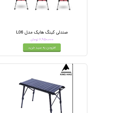
کیف و اکسسوری استنلی
صندلی کینگ هایک مدل L06
۶,۹۵۰,۰۰۰ تومان
افزودن به سبد خرید