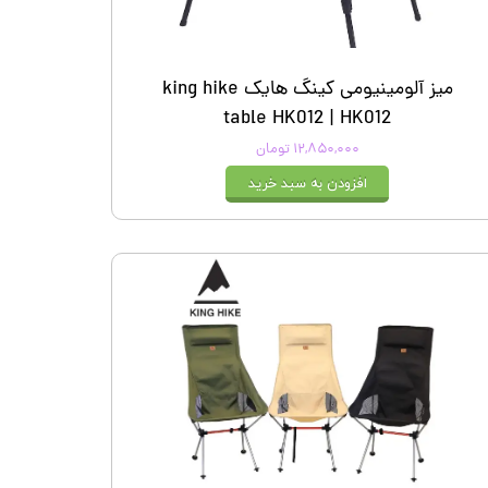
میز آلومینیومی کینگ هایک king hike
table HK012 | HK012
۱۲,۸۵۰,۰۰۰ تومان
افزودن به سبد خرید