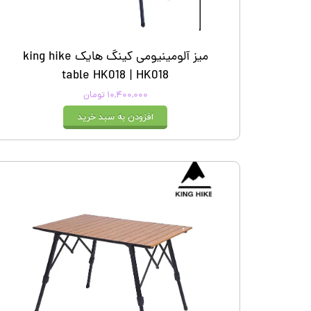
میز آلومینیومی کینگ هایک king hike
table HK018 | HK018
۱۰,۴۰۰,۰۰۰ تومان
افزودن به سبد خرید