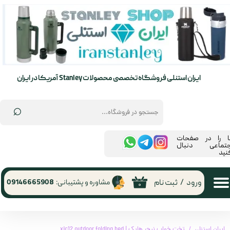
حساب کاربری من
تغییر گذر واژه
سفارشات
ایران استنلی فروشگاه تخصصی محصولات Stanley آمریکا در ایران
خروج از حساب کاربری
⌕
ما را در صفحات
جتماعی دنبال
نید
ورود
/
ثبت نام
مشاوره و پشتیبانی:
09146665908
۰
ایران استنلی
تخت خواب نیچر هایک | xjc12 outdoor folding bed