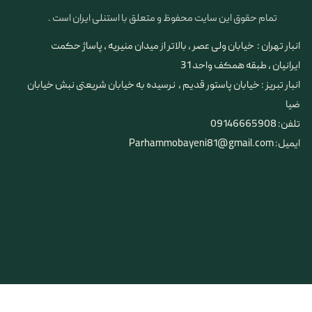
تمام حقوق این سایت محفوظ و متعلق با استنلی ایران است .
انبار تهران : خیابان ولی عصر ، بالاتر از میدان منیریه ، پاساژ حکمت
ایرانیان ، طبقه همکف واحد 31
​​​​​​​انبار تبریز : خیابان پاستور قدیم ، نرسیده به خیابان شریعتی نبش خیابان
ضیا
تلفن: 09146665908
ایمیل: Parhammobayeni81@gmail.com