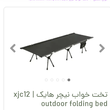
تخت خواب نیچر هایک | xjc12
outdoor folding bed