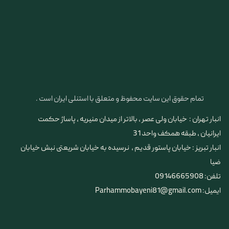
تمام حقوق این سایت محفوظ و متعلق با استنلی ایران است .
انبار تهران : خیابان ولی عصر ، بالاتر از میدان منیریه ، پاساژ حکمت
ایرانیان ، طبقه همکف واحد 31
​​​​​​​انبار تبریز : خیابان پاستور قدیم ، نرسیده به خیابان شریعتی نبش خیابان
ضیا
تلفن: 09146665908
ایمیل: Parhammobayeni81@gmail.com