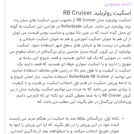
اتمام موجودی
اسکیت رولربلید RB Cruiser
اسکیت رولربلید مدل RB Cruiser از محبوب ترین اسکیت های میان رده
برند رولربلید می باشد. شرکت Rollerblade در طراحی این اسکیت به گونه
ای عمل کرده است که در عین بالا نبودن و مناسب بودن قیمت، می توان
از آن هم به عنوان اسکیت آموزشی و هم به عنوان اسکیت خیابانی و
تفریحی در پیست ها و خیابان های سطح شهر استفاده نمود. اسکیت
رولربلید آر بی کروزر گزینه بسیار مناسبی برای بزرگسالان در تمام سطوح می
باشد. در صورتی که یک فرد آماتور هستید و قصد شروع این رشته ی
مهیج را دارید و یا اسکیت سواری حرفه ای هستید که قصد دارید یک
اسکیت با کیفیت و با طول عمر بالا در زمین های مختلف استفاده نمایید
می توانید از Rollerblade RB Cruiser استفاده نمایید. نیاز اصلی شروع و
یا ادامه ورزش اسکیت، در قدم اول انتخاب اسکیت پر قدرت و با کیفیت
با برندی معتبر می باشد که به جرات می توانیم اسکیت رولربلید مدل ار بی
کروزر RB Cruiser را به شما معرفی کنیم. دو نکته ای که لازم می دانیم
ورزشکاران بزرگسال در نظر بگیرند این مطلب می باشد که:
نکته اول: بزرگسالان علاقه مند به اسکیت در هنگام خرید می بایست
آینده خود در این ورزش را در نظر بگیرند که آیا این ورزش را تنها به
عنوان تفریح انتخاب میکنند و یا میخواهند بعد از یادگیری ابتدایی