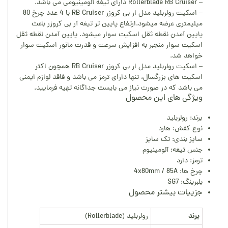
– Rollerblade RB Cruiser دارای تیغه آلومینیومی می باشد.
– اسکیت رولربلید مدل ار بی کروزر RB Cruiser با 4 عدد چرخ 80
میلیمتری عرضه میشود.ارتفاع پایین تر تیغه آر بی کروزر باعث
پایین آمدن نقطه ثقل اسکیت سوار میشود. پایین آمدن نقطه ثقل
اسکیت سوار منجبر به افزایش سرعت و قدرت مانور اسکیت سوار
خواهد شد.
– اسکیت رولربلید مدل ار بی کروزر RB Cruiser همچون اکثر
اسکیت های بزرگسال، تنها دارای ترمز می باشد و فاقد لوازم ایمنی
می باشد که در صورت نیاز می بایست جداگانه تهیه فرمایید.
ویژگی های این محصول
برند: رولربلید
نوع کفش: هارد
سایز بندی: تک سایز
جنس تیغه: آلومینیوم
ترمز: دارد
چرخ ها: 4x80mm / 85A
بلبرینگ: SG7
جزییات بیشتر محصول
برند
رولربلید (Rollerblade)