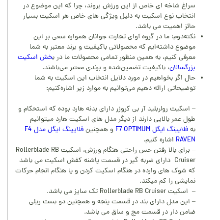
سراغ شاخه ای خاص از این ورزش بروند، چرا که این موضوع در
انتخاب نوع اسکیت به دلیل ویژگی های خاص هر اسکیت بسیار
حائز اهمیت می باشد.
نکته‌دوم: ما در گروه آوای تجارت جوانان همواره سعی بر این
موضوع داشته‌ایم که محصولاتی باکیفیت و برند معتبر به شما
معرفی کنیم، به همین منظور تمامی محصولات ما در ب
خش اسکیت
بزرگسالان
، باکیفیت تضمین‌شده و برندی معتبر می‌باشند.
حال اگر بخواهیم در مورد دلایل انتخاب این اسکیت به شما
توضیحاتی ارائه دهیم می‌توانیم به موارد زیر اشاره‌کنیم:
– اسکیت رولربلید آر بی کروزر دارای بدنه هارد بوده که استحکام و
طول عمر بالایی دارند از دیگر مدل های اسکیت هارد میتوانیم
به
فلایینگ ایگل F7 OPTIMUM
و همچنین
فلایینگ ایگل مدل F4
RAVEN
اشاره کنیم.
– برای بالا رفتن حس راحتی هنگام ورزش، اسکیت Rollerblade RB
Cruiser دارای ضربه گیر در قسمت پاشنه کفش اسکیت می باشد
که شوک های وارده در هنگام اسکیت کردن و یا هنگام انجام حرکات
نمایشی را کم میکند.
– اسکیت Rollerblade RB Cruiser تک سایز می باشد.
– این مدل دارای بند در قسمت پنجه و همچنین دو بست ریلی
ضامن دار در قسمت مچ و ساق می باشد.