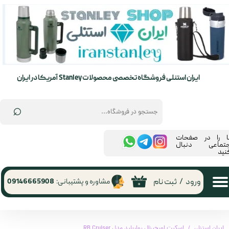
حساب کاربری من
تغییر گذر واژه
سفارشات
ایران استنلی فروشگاه تخصصی محصولات Stanley آمریکا در ایران
خروج از حساب کاربری
⌕
ما را در صفحات
جتماعی دنبال
نید
ورود
/
ثبت نام
مشاوره و پشتیبانی:
09146665908
۰
ایران استنلی
اسکیت اورجینال رولربلید مدل RB Cruiser