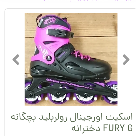
اسکیت اورجینال رولربلید بچگانه
FURY G دخترانه