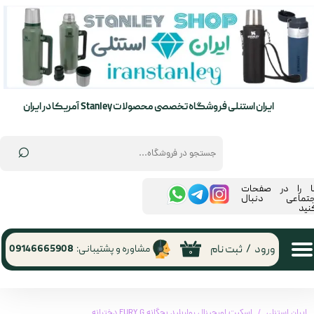
حساب کاربری من
تغییر گذر واژه
سفارشات
ایران استنلی فروشگاه تخصصی محصولات Stanley آمریکا در ایران
خروج از حساب کاربری
⌕
ما را در صفحات
جتماعی دنبال
نید
ورود
/
ثبت نام
مشاوره و پشتیبانی:
09146665908
۰
ایران استنلی
اسکیت اورجینال رولربلید بچگانه FURY G دخترانه