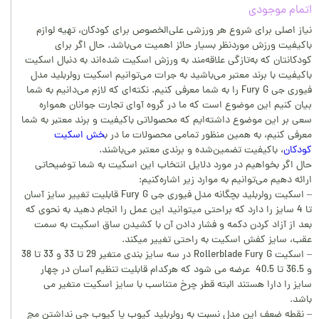
اتمام موجودی
نیاز اصلی برای شروع هر ورزشی علی‌الخصوص برای کودکان، تهیه لوازم
باکیفیت ورزش موردنظر بسیار حائز اهمیت می‌باشد. حال اگر برای
کودکانتان که به‌تازگی علاقه‌مند به ورزش اسکیت شده‌اند به دنبال اسکیت
باکیفیت با برند معتبر می‌باشید به جرات می‌توانیم اسکیت رولربلید مدل
فیوری جی Fury G را به شما معرفی کنیم. نکته‌ای که لازم می‌دانیم به شما
بیان کنیم این موضوع است که ما در گروه آوای تجارت جوانان همواره
سعی بر این موضوع داشته‌ایم که محصولاتی باکیفیت و برند معتبر به شما
معرفی کنیم، به همین منظور تمامی محصولات ما در ب
خش اسکیت
کودکان
، باکیفیت تضمین‌شده و برندی معتبر می‌باشند.
حال اگر بخواهیم در مورد دلایل انتخاب این اسکیت به شما توضیحاتی
ارائه دهیم می‌توانیم به موارد زیر اشاره‌کنیم:
– اسکیت رولربلید بچگانه مدل فیوری جی Fury G قابلیت تغییر سایز آسان
تا 4 سایز را دارد که براحتی میتوانید این عمل را انجام دهید به نحوی که
بعد از آزاد کردن دکمه و فشار دادن آن با کشیدن ساق اسکیت به سمت
عقب، سایز کفش اسکیت به راحتی تغییر میکند.
– اسکیت Rollerblade Fury G در سه سایز بندی متغیر 29 تا 33 و 33 تا 38
و 36.5 تا 40.5 عرضه می شود که هرکدام قابلیت تنظیم آسان در چهار
سایز را دارا هستند البته قطر چرخ متناسب با سایز اسکیت متغیر می
باشد.
– نقطه ضعف این مدل نسبت به رولربلید کیوب یا کیوب جی نداشتن مچ