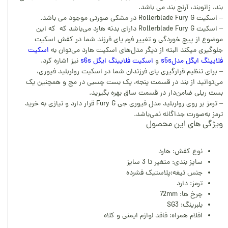
بند، زانوبند، آرنج بند می باشد.
– اسکیت Rollerblade Fury G در مشکی صورتی موجود می باشد.
– اسکیت Rollerblade Fury G دارای بدنه هارد می‌باشد که که این
موضوع از پیچ خوردگی و تغییر فرم پای فرزند شما در کفش اسکیت
جلوگیری میکند البته از دیگر مدل‌های اسکیت هارد می‌توان به
اسکیت
فلایینگ ایگل مدلs5s
و
اسکیت فلایینگ ایگل s6s
نیز اشاره کرد.
– برای تنظیم قرارگیری پای فرزندان شما در اسکیت رولربلید فیوری،
می‌توانید از بند در قسمت پنجه، یک بست چسبی در مچ و همچنین یک
بست ریلی ضامن‌دار در قسمت ساق بهره بگیرید.
– ترمز بر روی رولربلید مدل فیوری جی Fury G قرار دارد و نیازی به خرید
ترمز به‌صورت جداگانه نمی‌باشد.
ویژگی های این محصول
نوع کفش: هارد
سایز بندی: متغیر تا 3 سایز
جنس تیغه:پلاستیک فشرده
ترمز: دارد
چرخ ها: 72mm
بلبرینگ: SG3
اقلام همراه: فاقد لوازم ایمنی و کلاه