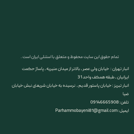
تمام حقوق این سایت محفوظ و متعلق با استنلی ایران است .
انبار تهران : خیابان ولی عصر ، بالاتر از میدان منیریه ، پاساژ حکمت
ایرانیان ، طبقه همکف واحد 31
​​​​​​​انبار تبریز : خیابان پاستور قدیم ، نرسیده به خیابان شریعتی نبش خیابان
ضیا
تلفن: 09146665908
ایمیل: Parhammobayeni81@gmail.com