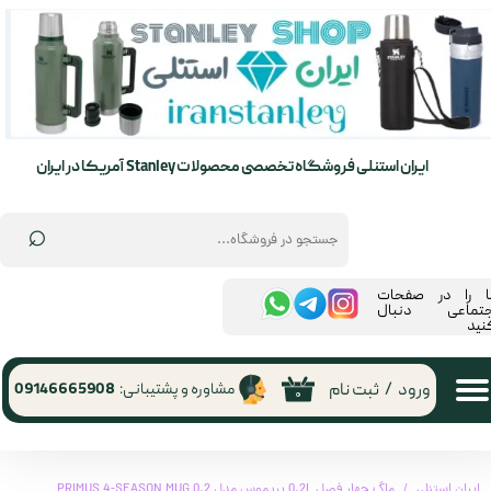
حساب کاربری من
تغییر گذر واژه
سفارشات
ایران استنلی فروشگاه تخصصی محصولات Stanley آمریکا در ایران
خروج از حساب کاربری
⌕
ما را در صفحات
جتماعی دنبال
نید
ورود
/
ثبت نام
مشاوره و پشتیبانی:
09146665908
۰
ایران استنلی
ماگ چهار فصل 0.2L پریموس مدل PRIMUS 4-SEASON MUG 0.2