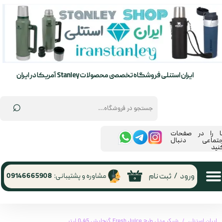
حساب کاربری من
تغییر گذر واژه
سفارشات
ایران استنلی فروشگاه تخصصی محصولات Stanley آمریکا در ایران
خروج از حساب کاربری
⌕
ما را در صفحات
جتماعی دنبال
نید
ورود
/
ثبت نام
مشاوره و پشتیبانی:
09146665908
۰
ایران استنلی
شیکر مدل طرح Fresh Juice گنجایش 0.45 لیتر