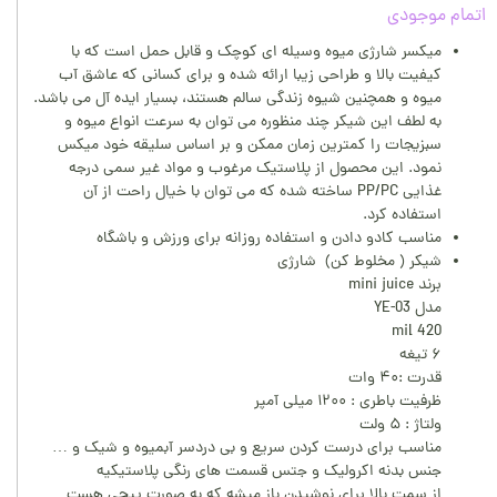
اتمام موجودی
میکسر شارژی میوه وسیله ای کوچک و قابل حمل است که با
کیفیت بالا و طراحی زیبا ارائه شده و برای کسانی که عاشق آب
میوه و همچنین شیوه زندگی سالم هستند، بسیار ایده آل می باشد.
به لطف این شیکر چند منظوره می توان به سرعت انواع میوه و
سبزیجات را کمترین زمان ممکن و بر اساس سلیقه خود میکس
نمود. این محصول از پلاستیک مرغوب و مواد غیر سمی درجه
غذایی PP/PC ساخته شده که می توان با خیال راحت از آن
استفاده کرد.
مناسب کادو دادن و استفاده روزانه برای ورزش و باشگاه
شیکر ( مخلوط کن) شارژی
برند mini juice
مدل YE-03
420 mil
۶ تیغه
قدرت :۴۰ وات
ظرفیت باطری : ۱۲۰۰ میلی آمپر
ولتاژ : ۵ ولت
مناسب برای درست کردن سریع و بی دردسر آبمیوه و شیک و …
جنس بدنه اکرولیک و جتس قسمت های رنگی پلاستیکیه
از سمت بالا برای نوشیدن باز میشه که به صورت پیچی هست