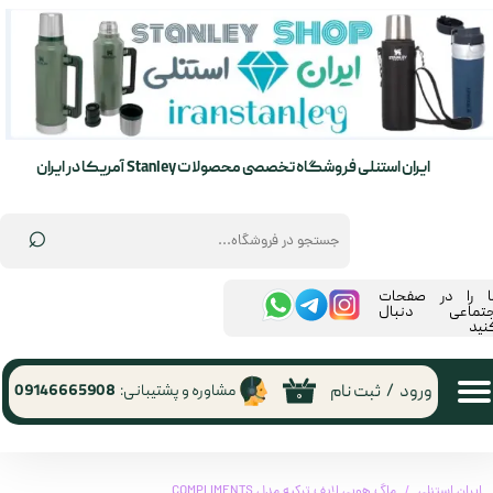
حساب کاربری من
تغییر گذر واژه
سفارشات
ایران استنلی فروشگاه تخصصی محصولات Stanley آمریکا در ایران
خروج از حساب کاربری
⌕
ما را در صفحات
جتماعی دنبال
نید
ورود
/
ثبت نام
مشاوره و پشتیبانی:
09146665908
۰
ایران استنلی
ماگ هوبی لایف ترکیه مدل COMPLIMENTS