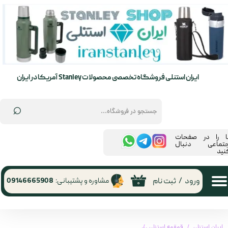
حساب کاربری من
تغییر گذر واژه
سفارشات
ایران استنلی فروشگاه تخصصی محصولات Stanley آمریکا در ایران
خروج از حساب کاربری
⌕
ما را در صفحات
جتماعی دنبال
نید
ورود
/
ثبت نام
مشاوره و پشتیبانی:
09146665908
۰
ایران استنلی
قمقمه استنلی
قمقمه یک لیتر آیس فلو استنلی سری آرئولایت تولید 2025