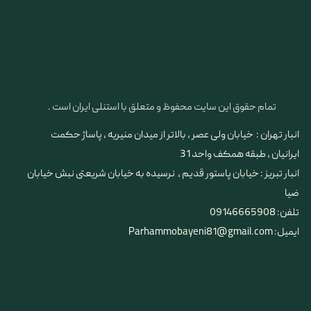
تمام حقوق این سایت محفوظ و متعلق با استنلی ایران است .
انبار تهران : خیابان ولی عصر ، بالاتر از میدان منیریه ، پاساژ حکمت
ایرانیان ، طبقه همکف واحد 31
​​​​​​​انبار تبریز : خیابان پاستور قدیم ، نرسیده به خیابان شریعتی نبش خیابان
ضیا
تلفن: 09146665908
ایمیل: Parhammobayeni81@gmail.com