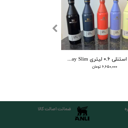
قمقمه استنلی ۰.۶ لیتری All Day Slim خرید شده از استنلی استور آمریکا
۶,۶۵۰,۰۰۰ تومان
ه
ضمانت اصالت کالا