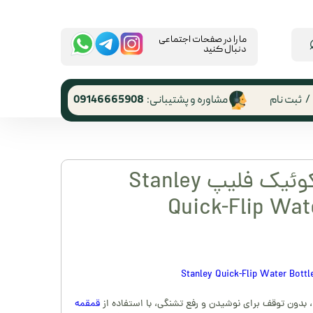
​ما را در صفحات اجتماعی
دنبال کنید
/
ثبت نام
مشاوره و پشتیبانی:
09146665908
 کاربری
ر گذر واژه
قمقمه استنلی کوئیک فلیپ Stanley
رشات
Quick-Flip Wate
 از حساب
ری
 بدون توقف برای نوشیدن و رفع تشنگی، با استفاده از
قمقمه