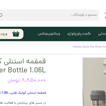
⌕
ندلی
گجت پاورولوژی
ویکتورینوکس
ورود
۰
حساب
من
تغیی
سفا
r Bottle 1.06L
خروج
کارب
۸,۸۵۰,۰۰۰ تومان
قمقمه استنلی کوئیک فلیپ Stanley Quick-Flip Water Bottle 1.06L
در مسیر های پیمایش یا فعالیت ها،