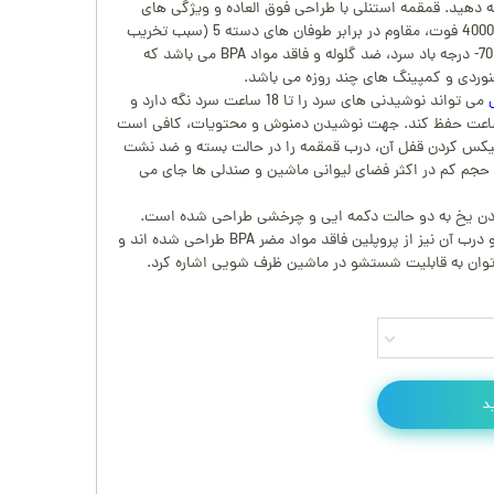
ه دهید. قمقمه استنلی با طراحی فوق العاده و ویژگی های
منحصر بفرد نظیر مقاوم تا ارتفاعات 4000 فوت، مقاوم در برابر طوفان های دسته 5 (سبب تخریب
انسان، اموال و حیوانات)، مقاوم تا 70- درجه باد سرد، ضد گلوله و فاقد مواد BPA می باشد که
نوردی و کمپینگ های چند روزه می باشد.
ی
می تواند نوشیدنی های سرد را تا 18 ساعت سرد نگه دارد و
ی نوشیدنی های یخی را تا 50 ساعت حفظ کند. جهت نوشیدن دمنوش و محتویات، کافی است
یکس کردن قفل آن، درب قمقمه را در حالت بسته و ضد نشت
و حجم کم در اکثر فضای لیوانی ماشین و صندلی ها جای می
دن یخ به دو حالت دکمه ایی و چرخشی طراحی شده است.
بدنه استنلی از فولاد ضد زنگ 18/8 و درب آن نیز از پروپلین فاقد مواد مضر BPA طراحی شده اند و
توان به قابلیت شستشو در ماشین ظرف شویی اشاره کرد.
د