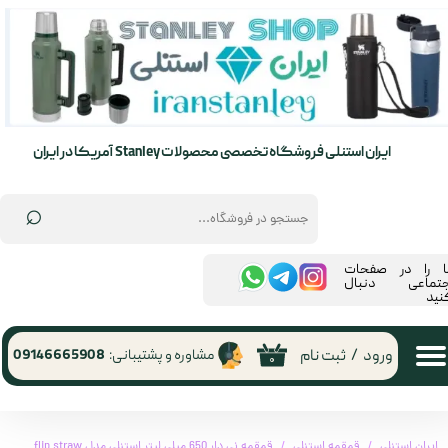
حساب کاربری من
تغییر گذر واژه
سفارشات
ایران استنلی فروشگاه تخصصی محصولات Stanley آمریکا در ایران
خروج از حساب کاربری
⌕
ما را در صفحات
جتماعی دنبال
نید
ورود
/
ثبت نام
مشاوره و پشتیبانی:
09146665908
۰
ایران استنلی
قمقمه استنلی
قمقمه نی دار 650 میلی لیتر استنلی مدل flip straw