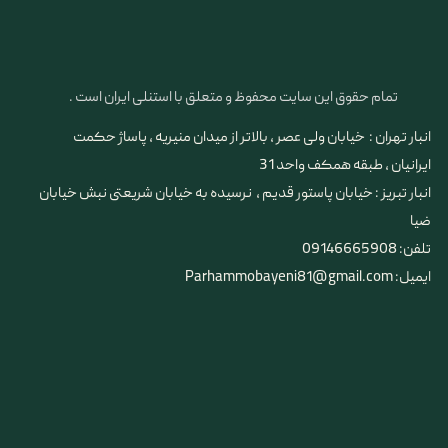
تمام حقوق این سایت محفوظ و متعلق با استنلی ایران است .
انبار تهران : خیابان ولی عصر ، بالاتر از میدان منیریه ، پاساژ حکمت
ایرانیان ، طبقه همکف واحد 31
​​​​​​​انبار تبریز : خیابان پاستور قدیم ، نرسیده به خیابان شریعتی نبش خیابان
ضیا
تلفن: 09146665908
ایمیل: Parhammobayeni81@gmail.com