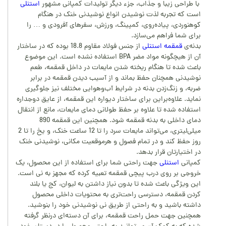
با طراحی زیبا و جذاب، جزء دیگر تولیدات کمپانی مشهور
استنلی
است که تجربه لذت نوشیدن انواع نوشیدنی خنک در هنگام
کوهنوردی، پیاده‌روی، کمپینگ، ورزش، سفر‌های آفرودی و … را
برای شما فراهم می‌سازد.
بدنه‌ی
قمقمه استنلی
از جنس فولاد مقاوم 18.8 بوده که در ساختار
آن از هیچگونه مواد مضر BPA استفاده نشده است. این موضوع
باعث شده تا هنگام ریخته شدن مایعات در داخل قمقمه، طعم
نوشیدنی همچنان حفظ بماند و از آسیب دیدن قمقمه در برابر
ضربه، و زنگ‌زدن بدنه در شرایط آب‌وهوایی مختلف نیز جلوگیری
نماید. علاوه‌براین برای ساختار دیواره این قمقمه، از عایق دوجداره
استفاده شده تا علاوه بر حفظ طولانی دمای مایعات، مانع از انتقال
دمای داخلی به بدنه قمقمه شود. همچنین این قمقمه 890
میلی‌لیتری، می‌تواند مایعات سرد را تا 12 ساعت خنک، و یخ را تا 2
روز حفظ کند و در تمام فصول و هرموقعیت مکانی، نوشیدنی خنک
در اختیارتان قرار بدهد.
کمپانی
استنلی
جهت راحتی شما برای استفاده از این محصول، یک
خروجی بر روی درب پیچی قمقمه تعبیه کرده که مجهز به نی است.
این ویژگی باعث شده تا بدون نیاز داشتن به لیوان، کج یا بلند
کردن قمقمه، دسترسی راحت‌تری به محتویات داخلی محصول
داشته باشید و به راحتی از طریق نی نوشیدنی خود را بنوشید.
همچنین جهت حمل راحت قمقمه، برای آن دسته‌ای درنظر گرفته