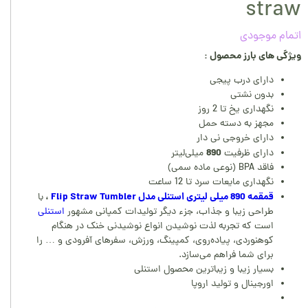
straw
اتمام موجودی
ویژگی های بارز محصول :
دارای درب پیجی
بدون نشتی
نگهداری یخ تا 2 روز
مجهز به دسته حمل
دارای خروجی نی دار
890
دارای ظرفیت
میلی‌لیتر
فاقد BPA (نوعی ماده سمی)
نگهداری مایعات سرد تا 12 ساعت
قمقمه 890 میلی لیتری استنلی مدل Flip Straw Tumbler
،
با
طراحی زیبا و جذاب، جزء دیگر تولیدات کمپانی مشهور
استنلی
است که تجربه لذت نوشیدن انواع نوشیدنی خنک در هنگام
کوهنوردی، پیاده‌روی، کمپینگ، ورزش، سفر‌های آفرودی و … را
برای شما فراهم می‌سازد.
بسیار زیبا و زیباترین محصول استنلی
اورجینال و تولید اروپا