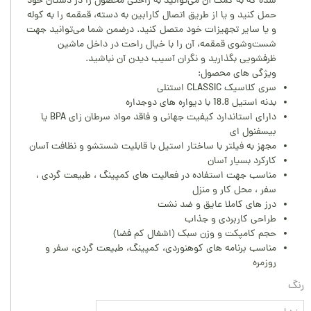
شده که به کمک آن می‌توانید به راحتی محصول را در دستان خود
حمل کنید و یا از طریق اتصال کارابین به دسته، قمقمه را به کوله
و یا سایر تجهیزات خود متصل کنید. درضمن شما می‌توانید جهت
شست‌وشوی قمقمه، آن را با خیال راحت در داخل ماشین
ظرفشویی بگذارید و نگران آسیب دیدن آن نباشید.
ویژگی های محصول:
سری کلاسیک CLASSIC استنلی
بدنه استیل 18.8 با دیواره های دوجداره
دارای استاندارد کیفیت جهانی و فاقد مواد سرطان زای BPA یا
بیسفنول ای
مجهز به فیلتر با ساختار استیل با قابلیت شستشو و نظافت آسان
کارکرد بسیار آسان
مناسب جهت استفاده در فعالیت های کمپینگ ، طبیعت گردی ،
سفر ، محل کار و منزل
درز های کاملا عایق و ضد نشت
طراحی کاربردی و جذاب
حجم کامپکت و وزن سبک (اشغال کم فضا)
مناسب برنامه های کوهنوردی، کمپینگ، طبیعت گردی، سفر و
روزمره
رنگ