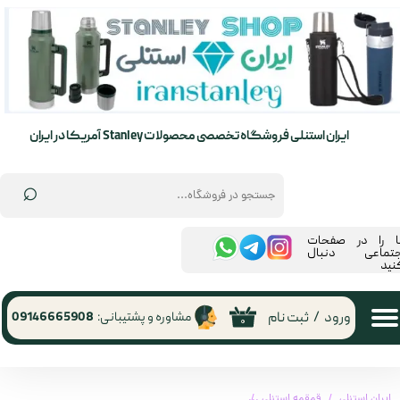
حساب کاربری من
تغییر گذر واژه
سفارشات
ایران استنلی فروشگاه تخصصی محصولات Stanley آمریکا در ایران
خروج از حساب کاربری
⌕
ما را در صفحات
جتماعی دنبال
نید
ورود
/
ثبت نام
مشاوره و پشتیبانی:
09146665908
۰
ایران استنلی
قمقمه استنلی
قمقمه 890میلی لیتر نی دار اورجینال استنلی مدل flip straw