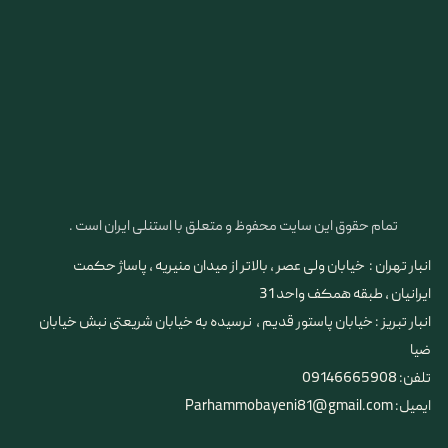
تمام حقوق این سایت محفوظ و متعلق با استنلی ایران است .
انبار تهران : خیابان ولی عصر ، بالاتر از میدان منیریه ، پاساژ حکمت
ایرانیان ، طبقه همکف واحد 31
​​​​​​​انبار تبریز : خیابان پاستور قدیم ، نرسیده به خیابان شریعتی نبش خیابان
ضیا
تلفن: 09146665908
ایمیل: Parhammobayeni81@gmail.com