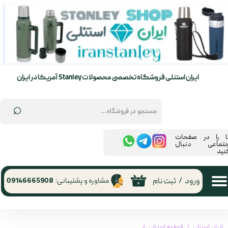
حساب کاربری من
تغییر گذر واژه
سفارشات
ایران استنلی فروشگاه تخصصی محصولات Stanley آمریکا در ایران
خروج از حساب کاربری
⌕
ما را در صفحات
جتماعی دنبال
نید
ورود
/
ثبت نام
مشاوره و پشتیبانی:
09146665908
۰
ایران استنلی
قمقمه استنلی
قمقمه 890میلی لیتر نی دار اورجینال استنلی مدل flip straw