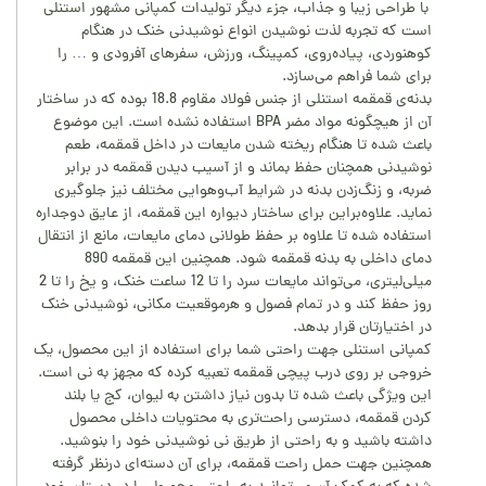
با طراحی زیبا و جذاب، جزء دیگر تولیدات کمپانی مشهور استنلی
است که تجربه لذت نوشیدن انواع نوشیدنی خنک در هنگام
کوهنوردی، پیاده‌روی، کمپینگ، ورزش، سفر‌های آفرودی و … را
برای شما فراهم می‌سازد.
بدنه‌ی قمقمه استنلی از جنس فولاد مقاوم 18.8 بوده که در ساختار
آن از هیچگونه مواد مضر BPA استفاده نشده است. این موضوع
باعث شده تا هنگام ریخته شدن مایعات در داخل قمقمه، طعم
نوشیدنی همچنان حفظ بماند و از آسیب دیدن قمقمه در برابر
ضربه، و زنگ‌زدن بدنه در شرایط آب‌وهوایی مختلف نیز جلوگیری
نماید. علاوه‌براین برای ساختار دیواره این قمقمه، از عایق دوجداره
استفاده شده تا علاوه بر حفظ طولانی دمای مایعات، مانع از انتقال
دمای داخلی به بدنه قمقمه شود. همچنین این قمقمه 890
میلی‌لیتری، می‌تواند مایعات سرد را تا 12 ساعت خنک، و یخ را تا 2
روز حفظ کند و در تمام فصول و هرموقعیت مکانی، نوشیدنی خنک
در اختیارتان قرار بدهد.
کمپانی استنلی جهت راحتی شما برای استفاده از این محصول، یک
خروجی بر روی درب پیچی قمقمه تعبیه کرده که مجهز به نی است.
این ویژگی باعث شده تا بدون نیاز داشتن به لیوان، کج یا بلند
کردن قمقمه، دسترسی راحت‌تری به محتویات داخلی محصول
داشته باشید و به راحتی از طریق نی نوشیدنی خود را بنوشید.
همچنین جهت حمل راحت قمقمه، برای آن دسته‌ای درنظر گرفته