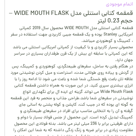
اتمام موجودی
قمقمه کتابی استنلی مدل WIDE MOUTH FLASK –
حجم 0.23 لیتر
قمقمه کتابی استنلی مدل WIDE MOUTH محصول سال 2019 کمپانی
آمریکایی Stanley بوده و یک قمقمه جیبی کاربردی جهت استفاده در سفر
، کمپینگ و کوهنوردی میباشد.
محصولی بسیار کاربردی و با کیفیت از کمپانی آمریکایی استنلی می باشد
که این کمپانی با سابقه ای بیش از یک قرن طرفداران بسیاری در سراسر
جهان دارد.
در هنگام رفتن به ساحل، سفرهای طبیعتگردی، کوهنوردی و کمپینگ، پس
از گردش و پیاده روی طولانی مدت، استراحت و میل کردن نوشیدنی مورد
علاقه تان باعث رفع خستگی شما شده و باعث می شود تا ادامه روز را با
انرژی بیشتری سپری کنید. در این صورت به همراه داشتن قمقمه کتابی
Wide Mouth Flask می تواند گزینه ای ایده آل برای نگهداری انواع
نوشیدنی در سفرهای شما باشد.طراحی جذاب و منحصر به فرد این قمقمه
به گونه ای بوده که در جیب کت، کاپشن و کوله پشتی به آسانی جای
گرفته و آن را به انتخابی مناسب برای افراد در سفرهای طبیعتگردی و
کمپینگ تبدیل کرده است. این محصول از جنس فولاد بسیار با دوام و
دارای ظرفیتی برابر با 236 میلی لیتر می باشد. بدنه فولادی این محصول
مقاومت زیادی در برابر ضربه و زنگ زدگی داشته که به شما این امکان را