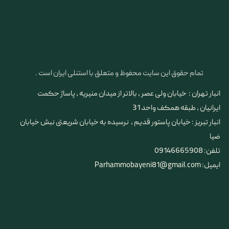
تمام حقوق این سایت محفوظ و متعلق با استنلی ایران است .
انبار تهران : خیابان ولی عصر ، بالاتر از میدان منیریه ، پاساژ حکمت
ایرانیان ، طبقه همکف واحد 31
​​​​​​​انبار تبریز : خیابان پاستور قدیم ، نرسیده به خیابان شریعتی نبش خیابان
ضیا
تلفن: 09146665908
ایمیل: Parhammobayeni81@gmail.com