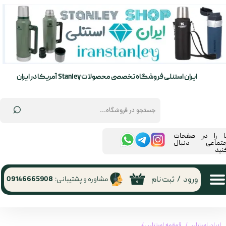
حساب کاربری من
تغییر گذر واژه
سفارشات
ایران استنلی فروشگاه تخصصی محصولات Stanley آمریکا در ایران
خروج از حساب کاربری
⌕
ما را در صفحات
جتماعی دنبال
نید
ورود
/
ثبت نام
مشاوره و پشتیبانی:
09146665908
۰
ایران استنلی
قمقمه استنلی
قمقمه کتابی طرح دار اورجینال استنلی 230 میل ( چریکی )