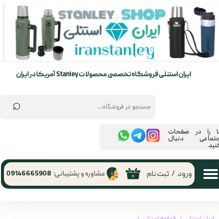
حساب کاربری من
تغییر گذر واژه
سفارشات
ایران استنلی فروشگاه تخصصی محصولات Stanley آمریکا در ایران
خروج از حساب کاربری
⌕
ما را در صفحات
جتماعی دنبال
نید
ورود
/
ثبت نام
مشاوره و پشتیبانی:
09146665908
۰
ایران استنلی
قمقمه استنلی
قمقمه نی دار 650 میلی لیتر اورجینال استنلی مدل flip straw