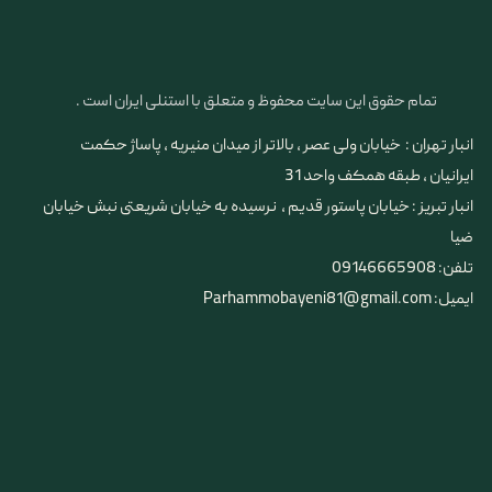
تمام حقوق این سایت محفوظ و متعلق با استنلی ایران است .
انبار تهران : خیابان ولی عصر ، بالاتر از میدان منیریه ، پاساژ حکمت
ایرانیان ، طبقه همکف واحد 31
​​​​​​​انبار تبریز : خیابان پاستور قدیم ، نرسیده به خیابان شریعتی نبش خیابان
ضیا
تلفن: 09146665908
ایمیل: Parhammobayeni81@gmail.com