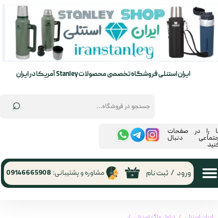
حساب کاربری من
تغییر گذر واژه
سفارشات
ایران استنلی فروشگاه تخصصی محصولات Stanley آمریکا در ایران
خروج از حساب کاربری
⌕
ما را در صفحات
جتماعی دنبال
نید
ورود
/
ثبت نام
مشاوره و پشتیبانی:
09146665908
۰
ایران استنلی
تراول ماگ استنلی
ترانسیت ماگ 350 میلی لیتر اورجینال استنلی تولید 2025