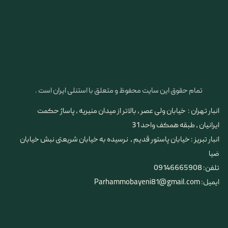
تمام حقوق این سایت محفوظ و متعلق با استنلی ایران است .
انبار تهران : خیابان ولی عصر ، بالاتر از میدان منیریه ، پاساژ حکمت
ایرانیان ، طبقه همکف واحد 31
​​​​​​​انبار تبریز : خیابان پاستور قدیم ، نرسیده به خیابان شریعتی نبش خیابان
ضیا
تلفن: 09146665908
ایمیل: Parhammobayeni81@gmail.com