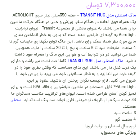
۷,۳۰۰,۰۰۰ تومان
ماگ استنلی مدل TRANSIT MUG
– حجم 350میلی لیتر سری AEROLIGHT,
یک همراه فوق العاده در هنگام سفر، ورزش و حتی در هنگام حرکت ماشین
برای شما می باشد. به عنوان بخشی از مجموعه Transit ، لیوان ترانزیت
Aerolight به گونه ای طراحی شده است که بدون به خطر انداختن دمای
مایع مورد نظر شما، سبک وزن باشد. این ماگ توان نگهداری مایعات گرم تا
4 ساعت، مایعات سرد تا 6 ساعت و یخ را تا 20 ساعت را دارد. همچنین
شما می توانید در هر شرایط آب و هوایی این ماگ را همراه خود داشته
باشید.
ماگ استنلی مدل TRANSIT MUG
کاملا ضد نشت می باشد و دارای
یک درب قفل دار می باشد. این بدان معناست که وقتی بطری خود را در
کیف خود می اندازید و به قطار مسافرتی خود می پرید یا ورزش خود را
شروع می کنید، لازم نیست نگران ریختن آن باشید. علاوه بر این،
AeroLight™ قابل شستشو در ماشین ظرفشویی و فاقد BPA است و برای
تمیز کردن آسان طراحی شده است. لیوان‌های ترانزیت مناسب مسافران ما
33 درصد سبک‌تر از ظروف نوشیدنی فلزی فولاد ضد زنگ استاندارد
استنلی
هستند.
6 ساعت سرد
4 ساعت گرم
اورجینال استنلی و تولید اروپا
ویژگی های محصول: