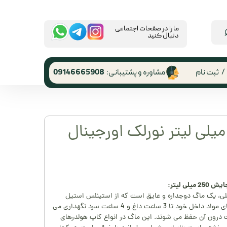
​ما را در صفحات اجتماعی
دنبال کنید
/
ثبت نام
مشاوره و پشتیبانی:
09146665908
 کاربری
ر گذر واژه
راول ماگ 250 میلی لیتر نورلک اورجینال
رشات
 از حساب
ری
سیک سری neverleak استنلی، یک ماگ دوجداره و عایق است که از استینلس استیل
18/8 (SS 304) ساخته شده و از دمای مواد داخل خود تا 3 ساعت داغ و 4 ساعت سرد نگهداری می
ین قالبهای یخ تا 22 ساعت درون آن حفظ می شوند. این ماگ در انواع کاپ هولدرهای