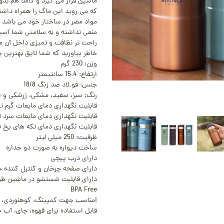
ماشین قرار می گیرد و کاملا هم بد
که می روید این ماگ را همراه داشت
منعی نداشته و به سلامتی شما آسی
راحت تر نظافت و تمیزی داخل آن مهی
خاطر بیاورید که شما لایق بهترین 
وزن: 230 گرم
ارتفاع: 15.4 سانتیمتر
جنس: فو.لاد ضد زنگ 18/8
رنگ: سبز، سفید، مشکی، زرشکی و س
قابلیت نگهداری دمای مایعات گرم تا 3 ساع
قابلیت نگهداری دمای مایعات سرد تا 4 سا
قابلیت نگهداری دمای تکه های یخ تا 22 سا
ظرفیت: 250 میلی لیتر
ساخت دیواره به صورت دو جداره
دارای درب پیچی
دارای صفحه چرخان و کنترل کننده 
دارای قابلیت شستشو در ماشین ظ
BPA Free
|مناسب جهت کمپینگ، کوهنوردی، و ت
قابل استفاده برای قهوه، چای، آب