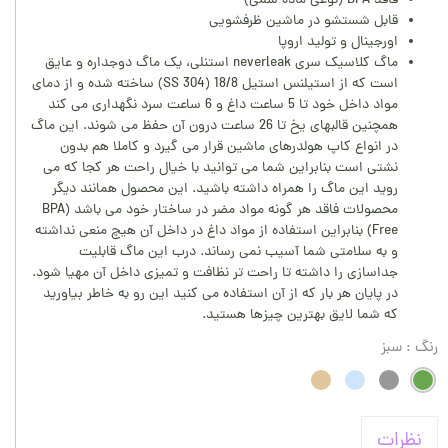
فاقد BPA (نوعی ماده سمی)
قابل شستشو در ماشین ظرفشویی
اورجینال و تولید اروپا
ماگ کلاسیک سری neverleak استنلی، یک ماگ دوجداره و عایق
است که از استیلنس استیل 18/8 (SS 304) ساخته شده و از دمای
مواد داخل خود تا 5 ساعت داغ و 6 ساعت سرد نگهداری می کند
همچنین قالبهای یخ تا 26 ساعت درون آن حفظ می شوند. این ماگ
در انواع کاپ هولدرهای ماشین قرار می گیرد و کاملا هم بدون
نشتی است بنابراین شما می توانید با خیال راحت هر کجا که می
روید این ماگ را همراه داشته باشید. این محصول همانند دیگر
محصولات فاقد هر گونه مواد مضر در ساختار خود می باشد (BPA
Free) بنابراین استفاده از مواد داغ در داخل آن هیچ منعی نداشته
و به سلامتی شما آسیب نمی رساند. درب این ماگ قابلیت
جداسازی را داشته تا راحت تر نظافت و تمیزی داخل آن مهیا شود.
در پایان هر بار که از آن استفاده می کنید این رو به خاطر بیاورید
که شما لایق بهترین چیزها هستید.
رنگ
: سبز
نظرات