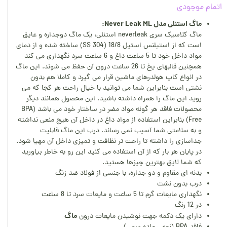
اتمام موجودی
ماگ استنلی مدل Never Leak ML:
ماگ کلاسیک سری neverleak استنلی، یک ماگ دوجداره و عایق
است که از استیلنس استیل 18/8 (SS 304) ساخته شده و از دمای
مواد داخل خود تا 5 ساعت داغ و 6 ساعت سرد نگهداری می کند
همچنین قالبهای یخ تا 26 ساعت درون آن حفظ می شوند. این ماگ
در انواع کاپ هولدرهای ماشین قرار می گیرد و کاملا هم بدون
نشتی است بنابراین شما می توانید با خیال راحت هر کجا که می
روید این ماگ را همراه داشته باشید. این محصول همانند دیگر
محصولات فاقد هر گونه مواد مضر در ساختار خود می باشد (BPA
Free) بنابراین استفاده از مواد داغ در داخل آن هیچ منعی نداشته
و به سلامتی شما آسیب نمی رساند. درب این ماگ قابلیت
جداسازی را داشته تا راحت تر نظافت و تمیزی داخل آن مهیا شود.
در پایان هر بار که از آن استفاده می کنید این رو به خاطر بیاورید
که شما لایق بهترین چیزها هستید.
بدنه ای مقاوم و دو جداره، با جنسی از فولاد ضد زنگ
درب بدون نشت
نگهداری مایعات گرم تا 5 ساعت و مایعات سرد تا 8 ساعت
در 12 رنگ
ماگ
دارای یک دکمه جهت نوشیدن مایعات درون