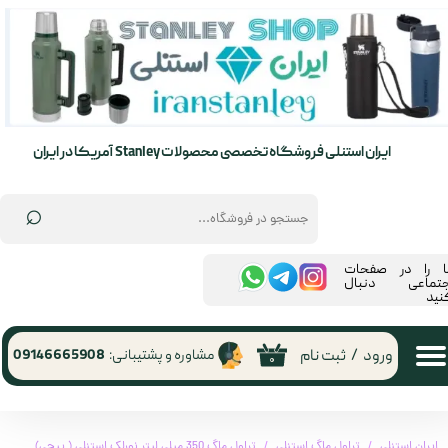
حساب کاربری من
تغییر گذر واژه
سفارشات
ایران استنلی فروشگاه تخصصی محصولات Stanley آمریکا در ایران
خروج از حساب کاربری
⌕
ما را در صفحات
جتماعی دنبال
نید
ورود
/
ثبت نام
مشاوره و پشتیبانی:
09146665908
۰
ایران استنلی
تراول ماگ استنلی
تراول ماگ 350 میلی لیتر نورلک استنلی ( پیچی)