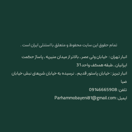
تمام حقوق این سایت محفوظ و متعلق با استنلی ایران است .
انبار تهران : خیابان ولی عصر ، بالاتر از میدان منیریه ، پاساژ حکمت
ایرانیان ، طبقه همکف واحد 31
​​​​​​​انبار تبریز : خیابان پاستور قدیم ، نرسیده به خیابان شریعتی نبش خیابان
ضیا
تلفن: 09146665908
ایمیل: Parhammobayeni81@gmail.com