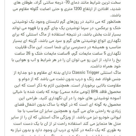
سخت ترین شرایط مانند دمای 70- درجه سانتی گراد، طوفان های
شدید، افتادن از ارتفاع 1200 متری و حتی اصابت گلوله مقاوم می
باشند.
همانطور که می دانید در روزهای گرم تابستان وجود یک نوشیدنی
خنک و برعکس، در سرما نوشیدن یک چای گرم و یا قهوه می تواند
بسیار لذت بخش باشد، در نتیجه استفاده از ماگ استنلی که برای
نگهداری انواع نوشیدنی های گرم و سرد می باشد، گزینه ای بسیار
مناسب و همیشه در دسترسی برای شما است. این ماگ قابلیت
نگهداری 5 ساعت مایعات گرم، 6ساعت مایعات خنک و 26 ساعت
یخ را دارد، از این رو می توان آن را در هر شرایط و آب و هوایی با
خود همراه داشت.
ماگ استنلی Classic Trigger دارای بدنه ای مقاوم و دو جداره از
جنس فولاد ضد زنگ و درب بدون نشت می باشد که از دوام و
مقاومت بالایی برخوردار است. همچنین لازم به ذکر است که این
محصول فاقد BPA (نوعی ماده سمی) بوده که باعث شده با خیالی
آسوده نوشیدنی های خود را در آن نگهداری کنید. طراحی این
محصول به گونه ای است که در کوله یا ساک بدون اشغال فضای
زیادی به راحتی جای می گیرد و همچنین سایز آن مناسب با جا
لیوانی خودرو نیز می باشد. از ویژگی ماگ استنلی که آن را از سایر
مدل ها متمایز می کند استفاده راحت تر از آن با یک دست است
به طوری که یک دکمه در کناره ی درب آن وجود دارد و بدون نیاز به