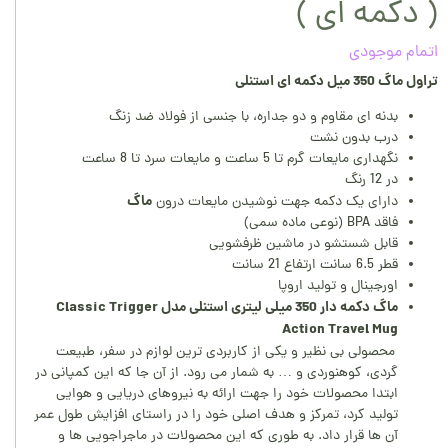
( دکمه ای )
اتمام موجودی
تراول ماگ 350
میل دکمه ای
استنلی
بدنه ای مقاوم و دو جداره، با جنسی از فولاد ضد زنگ
درب بدون نشت
نگهداری مایعات گرم تا 5 ساعت و مایعات سرد تا 8 ساعت
در 12 رنگ
ماگ
دارای یک دکمه جهت نوشیدن مایعات درون
فاقد BPA (نوعی ماده سمی)
قابل شستشو در ماشین ظرفشویی
قطر 6.5 سانت ارتفاع 21 سانت
اورجینال و تولید اروپا
ماگ دکمه دار 350
میلی لیتری استنلی مدل Classic Trigger
Action Travel Mug
محصولی بی نظیر و یکی از کاربردی ترین لوازم در سفر، طبیعت
گردی، کوهنوردی و … به شمار می رود. از آن جا که این کمپانی در
ابتدا محصولات خود را جهت ارائه به نیروهای دریایی و هوایی
تولید کرد، تمرکز و هدف اصلی خود را در راستای افزایش طول عمر
آن ها قرار داد. به طوری که این محصولات در ماجراجویی ها و