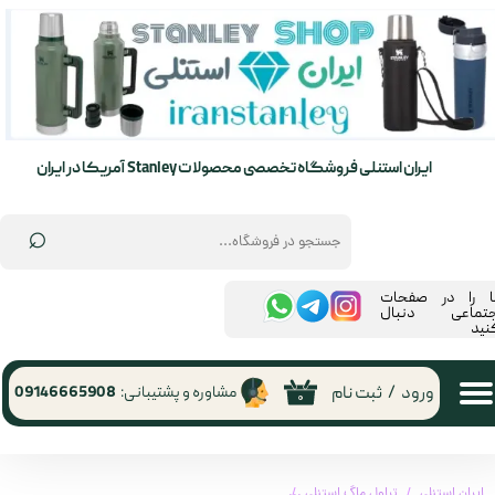
حساب کاربری من
تغییر گذر واژه
سفارشات
ایران استنلی فروشگاه تخصصی محصولات Stanley آمریکا در ایران
خروج از حساب کاربری
⌕
ما را در صفحات
جتماعی دنبال
نید
ورود
/
ثبت نام
مشاوره و پشتیبانی:
09146665908
۰
ایران استنلی
تراول ماگ استنلی
تراول ماگ 350 میلی لیتر اورجینال استنلی تری گری اکشن ( دکمه ای )