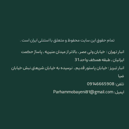
تمام حقوق این سایت محفوظ و متعلق با استنلی ایران است .
انبار تهران : خیابان ولی عصر ، بالاتر از میدان منیریه ، پاساژ حکمت
ایرانیان ، طبقه همکف واحد 31
​​​​​​​انبار تبریز : خیابان پاستور قدیم ، نرسیده به خیابان شریعتی نبش خیابان
ضیا
تلفن: 09146665908
ایمیل: Parhammobayeni81@gmail.com