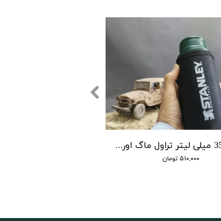
کاور 350 میلی لیتر تراول ماگ اورجینال استنلی
۵۱۰,۰۰۰ تومان