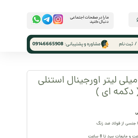
​ما را در صفحات اجتماعی
دنبال کنید
/
ثبت نام
مشاوره و پشتیبانی:
09146665908
 کاربری
ر گذر واژه
راول ماگ 350 میلی لیتر اورجینال استنلی
رشات
دکمه ای )
 از حساب
ری
ی
ا جنسی از فولاد ضد زنگ