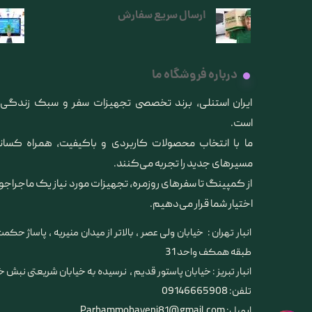
ارسال سریع سفارش
درباره فروشگاه ما
​ایران استنلی، برند تخصصی تجهیزات سفر و سبک زندگ
است.
ما با انتخاب محصولات کاربردی و باکیفیت، همراه کس
مسیرهای جدید را تجربه می‌کنند.
از کمپینگ تا سفرهای روزمره، تجهیزات مورد نیاز یک ماجراجو
اختیار شما قرار می‌دهیم.
انبار تهران : خیابان ولی عصر ، بالاتر از میدان منیریه ، پاساژ حکمت 
طبقه همکف واحد 31
​​​​​​​انبار تبریز : خیابان پاستور قدیم ، نرسیده به خیابان شریعتی نبش 
تلفن: 09146665908
ایمیل: Parhammobayeni81@gmail.com