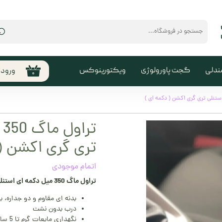
⌕
ندلی
گجت پاورولوژی
ویکتورینوکس
ورود
۰
حساب
من
تغیی
ت
سفا
تری گری اکشن ( 
خروج
کارب
اتمام موجودی
تراول ماگ 350
میل دکمه ای
استنل
بدنه ای مقاوم و دو جداره، ب
درب بدون نشت
نگهداری مایعات گرم تا 5 ساعت و مایعات سرد تا 8 ساعت