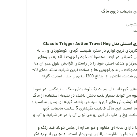
ماگ
ن مایعات درون
فشویی
 Classic Trigger Action Travel Mug
اربردی ترین لوازم در سفر، طبیعت گردی، کوهنوردی و … به
ین کمپانی در ابتدا محصولات خود را جهت ارائه به نیروهای
تمرکز و هدف اصلی خود را در راستای افزایش طول عمر آن ها
قرار داد. به طوری که این محصولات در ماجراجویی ها و سخت ترین شرایط مانند دمای 70-
درجه سانتی گراد، طوفان های شدید، افتادن از ارتفاع 1200 متری و حتی اصابت گلوله
زهای گرم تابستان وجود یک نوشیدنی خنک و برعکس، در سرما
وه می تواند بسیار لذت بخش باشد، در نتیجه استفاده از ماگ
اع نوشیدنی های گرم و سرد می باشد، گزینه ای بسیار مناسب و
همیشه در دسترسی برای شما است. این ماگ قابلیت نگهداری 5 ساعت مایعات گرم،
عت مایعات خنک و 26 ساعت یخ را دارد، از این رو می توان آن را در هر شرایط و آب و
ماگ استنلی Classic Trigger دارای بدنه ای مقاوم و دو جداره از جنس فولاد ضد زنگ و
 دوام و مقاومت بالایی برخوردار است. همچنین لازم به ذکر