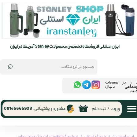
حساب کاربری من
تغییر گذر واژه
سفارشات
ایران استنلی فروشگاه تخصصی محصولات Stanley آمریکا در ایران
خروج از حساب کاربری
⌕
ما را در صفحات
جتماعی دنبال
نید
ورود
/
ثبت نام
مشاوره و پشتیبانی:
09146665908
۰
ایران استنلی
تراول ماگ استنلی
تراول ماگ 470 میلی لیتر رنگ نارنجی خاص