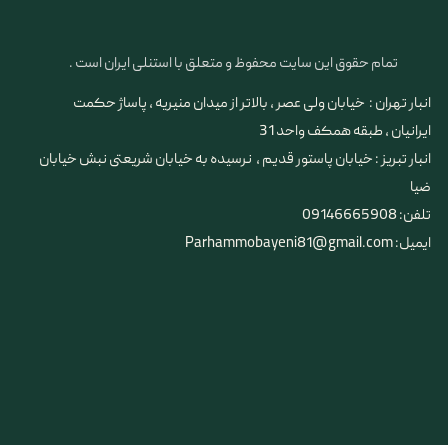
تمام حقوق این سایت محفوظ و متعلق با استنلی ایران است .
انبار تهران : خیابان ولی عصر ، بالاتر از میدان منیریه ، پاساژ حکمت
ایرانیان ، طبقه همکف واحد 31
​​​​​​​انبار تبریز : خیابان پاستور قدیم ، نرسیده به خیابان شریعتی نبش خیابان
ضیا
تلفن: 09146665908
ایمیل: Parhammobayeni81@gmail.com