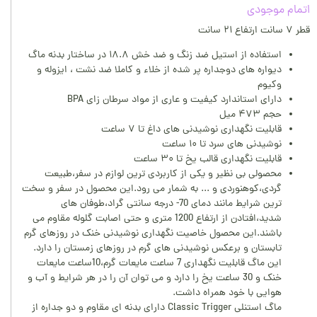
اتمام موجودی
قطر ۷ سانت ارتفاع ۲۱ سانت
استفاده از استیل ضد زنگ و ضد خش ۱۸.۸ در ساختار بدنه ماگ
دیواره های دوجداره پر شده از خلاء و کاملا ضد نشت ، ایزوله و
وکیوم
دارای استاندارد کیفیت و عاری از مواد سرطان زای BPA
حجم ۴۷۳ میل
قابلیت نگهداری نوشیدنی های داغ تا ۷ ساعت
نوشیدنی های سرد تا ۱۰ ساعت
قابلیت نگهداری قالب یخ تا ۳۰ ساعت
محصولی بی نظیر و یکی از کاربردی ترین لوازم در سفر،طبیعت
گردی،کوهنوردی و ... به شمار می رود.این محصول در سفر و سخت
ترین شرایط مانند دمای 70- درجه سانتی گراد،طوفان های
شدید،افتادن از ارتفاع 1200 متری و حتی اصابت گلوله مقاوم می
باشند.این محصول خاصیت نگهداری نوشیدنی خنک در روزهای گرم
تابستان و برعکس نوشیدنی های گرم در روزهای زمستان را دارد.
این ماگ قابلیت نگهداری 7 ساعت مایعات گرم،10ساعت مایعات
خنک و 30 ساعت یخ را دارد و می توان آن را در هر شرایط و آب و
هوایی با خود همراه داشت.
ماگ استنلی Classic Trigger دارای بدنه ای مقاوم و دو جداره از