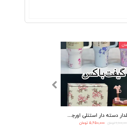
ماگ گلدار دسته دار استنلی اورجینال تامبلر مدل QUENCHER H2O TUMBLER
۵,۲۵۰,۰۰۰ تومان
۶,۱۰۰,۰ تومان