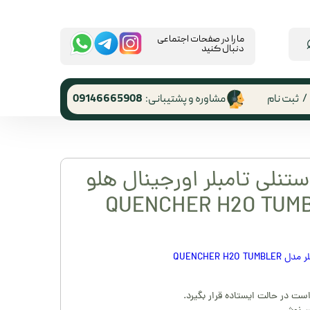
​ما را در صفحات اجتماعی
دنبال کنید
/
ثبت نام
مشاوره و پشتیبانی:
09146665908
 کاربری
ر گذر واژه
تنلی تامبلر اورجینال هلو
رشات
 از حساب
ری
QUENCHER H
ست در حالت ایستاده قرار بگیرد.