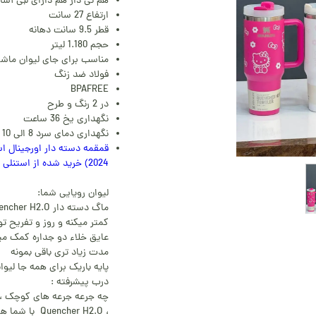
هم نی دار هم دارای لبی آس
ارتفاع 27 سانت
قطر 9.5 سانت دهانه
حجم 1.180 لیتر
مناسب برای جای لیوان ماشین قط
فولاد ضد زنگ
BPAFREE
در 2 رنگ و طرح
نگهداری یخ 36 ساعت
نگهداری دمای سرد 8 الی 10 ساعت
2024) خرید شده از استنلی استور آمریکا
لیوان رویایی شما:
کمتر میکنه و روز و تفریح تو
عایق خلاء دو جداره کمک میک
مدت زیاد تری باقی بمونه
پایه باریک برای همه جا لیو
درب پیشرفته :
چه جرعه جرعه های کوچک ، چ
، Quencher H2.O با شما همراهی میکنه.