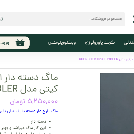
⌕
ندلی
گجت پاورولوژی
ویکتورینوکس
ورود
۰
حساب
من
QUENCHER H2O T
تغیی
ماگ دسته دار اس
سفا
کیتی مدل QUENCHER H2O TUMBLER
خروج
کارب
۵,۲۵۰,۰۰۰ تومان
ماگ طرح دار دسته دار استنلی تامبلر مدل 2O TUMBLER
دسته دار
این کار ماگ میباشد و بهتر ا