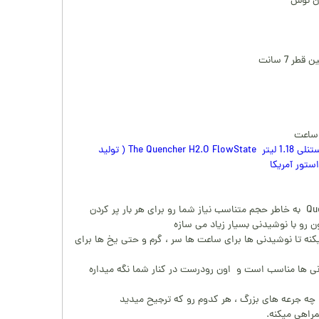
ان نوش
ر 7 سانت
قمقمه دسته دار اورجینال استنلی 1.18 لیتر The Quencher H2.O FlowState ( تولید
ماگ دسته دار Quencher H2.O به خاطر حجم متناسب نیاز شما رو برای هر بار پر کردن
ن رو با نوشیدنی بسیار زیاد می سازه
نه تا نوشیدنی ها برای ساعت ها سر ، گرم و حتی یخ ها برای
انی ها مناسب است و اون رودرست در کنار شما نگه میداره
ه جرعه های بزرگ ، هر کدوم رو که ترجیح میدید