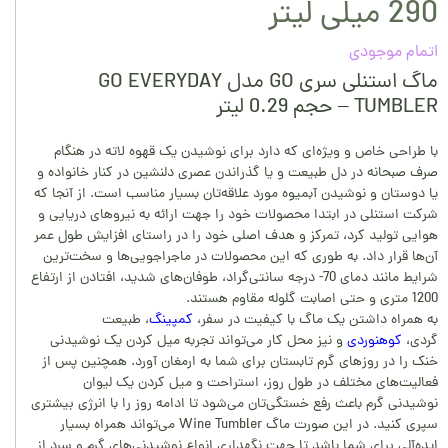
290 میلی لیتر
اتمام موجودی
ماگ استنلی سری GO مدل GO EVERYDAY
TUMBLER – حجم 0.29 لیتر
با طراحی خاص و ویژه‌ای که دارد برای نوشیدن یک قهوه لاته در هنگام
صرف صبحانه در دل طبیعت و یا گذراندن عصری دلنشین در کنار خانواده و
یا دوستان و نوشیدن آبمیوه مورد علاقه‌تان بسیار مناسب است. از آنجا که
شرکت استنلی در ابتدا محصولات خود را جهت ارائه به نیروهای دریایی و
هوایی تولید کرد، تمرکز و هدف اصلی خود را در راستای افزایش طول عمر
آن‌ها قرار داد. به طوری که این محصولات در ماجراجویی‌ها و سخت‌ترین
شرایط مانند دمای 70- درجه سانتی‌گراد، طوفان‌های شدید، افتادن از ارتفاع
1200 متری و حتی اصابت گلوله مقاوم هستند.
به همراه داشتن یک ماگ با کیفیت در سفر،
کمپینگ
، طبیعت
گردی،
کوهنوردی
و نیز محل کار می‌تواند تجربه میل کردن یک نوشیدنی
خنک را در روزهای گرم تابستان برای شما به ارمغان آورد. همچنین پس از
فعالیت‌های مختلف در طول روز، استراحت و میل کردن یک لیوان
نوشیدنی گرم باعث رفع خستگی‌تان می‌شود تا ادامه روز را با انرژی بیشتری
سپری کنید. در این صورت ماگ Wine Tumbler می‌تواند همراه بسیار
ایده‌آلی برای شما باشد تا جهت نگهداری انواع نوشیدنی‌های گرم و سرد از