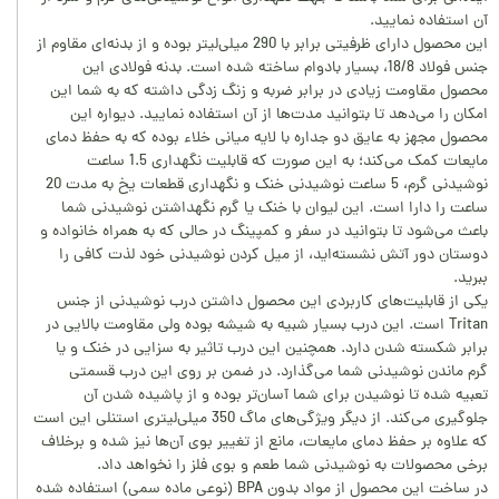
آن استفاده نمایید.
این محصول دارای ظرفیتی برابر با 290 میلی‌لیتر بوده و از بدنه‌ای مقاوم از
جنس فولاد 18/8، بسیار بادوام ساخته شده است. بدنه فولادی این
محصول مقاومت زیادی در برابر ضربه و زنگ زدگی داشته که به شما این
امکان را می‌دهد تا بتوانید مدت‌ها از آن استفاده نمایید. دیواره این
محصول مجهز به عایق دو جداره با لایه میانی خلاء بوده که به حفظ دمای
مایعات کمک می‌کند؛ به این صورت که قابلیت نگهداری 1.5 ساعت
نوشیدنی گرم، 5 ساعت نوشیدنی خنک و نگهداری قطعات یخ به مدت 20
ساعت را دارا است. این لیوان با خنک یا گرم نگهداشتن نوشیدنی شما
باعث می‌شود تا بتوانید در سفر و کمپینگ در حالی که به همراه خانواده و
دوستان دور آتش نشسته‌اید، از میل کردن نوشیدنی خود لذت کافی را
ببرید.
یکی از قابلیت‌های کاربردی این محصول داشتن درب نوشیدنی از جنس
Tritan است. این درب بسیار شبیه به شیشه بوده ولی مقاومت بالایی در
برابر شکسته شدن دارد. همچنین این درب تاثیر به سزایی در خنک و یا
گرم ماندن نوشیدنی شما می‌گذارد. در ضمن بر روی این درب قسمتی
تعبیه شده تا نوشیدن برای شما آسان‌تر بوده و از پاشیده شدن آن
جلوگیری می‌کند. از دیگر ویژگی‌های ماگ 350 میلی‌لیتری استنلی این است
که علاوه بر حفظ دمای مایعات، مانع از تغییر بوی آن‌ها نیز شده و برخلاف
برخی محصولات به نوشیدنی شما طعم و بوی فلز را نخواهد داد.
در ساخت این محصول از مواد بدون BPA (نوعی ماده سمی) استفاده شده