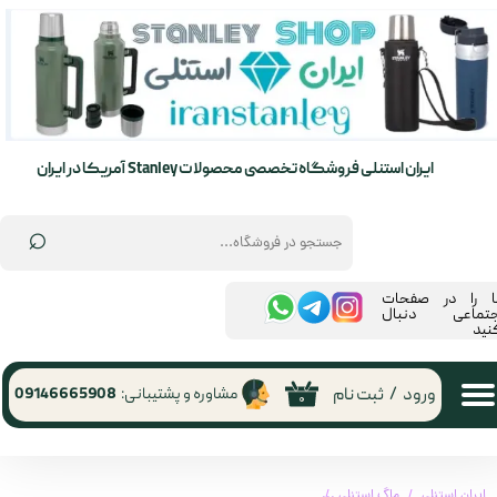
حساب کاربری من
تغییر گذر واژه
سفارشات
ایران استنلی فروشگاه تخصصی محصولات Stanley آمریکا در ایران
خروج از حساب کاربری
⌕
ما را در صفحات
جتماعی دنبال
نید
ورود
/
ثبت نام
مشاوره و پشتیبانی:
09146665908
۰
ایران استنلی
ماگ استنلی
ماگ استنلی تامبلر مدل GO EVERYDAY TUMBLER گنجایش 290 میلی لیتر