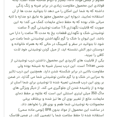
مقاوم از جنس فولاد 18/8، بسیار با دوام ساخته شده است. بدنه
فولادی این محصول مقاومت زیادی در برابر ضربه و زنگ زدگی
داشته که به شما این امکان را می دهد تا بتوانید مدت ها از آن
استفاده نمایید. دیواره این محصول مجهز به عایق دو جداره با لایه
میانی خلاء بوده که به حفظ دمای مایعات کمک می کند؛ به این
صورت که قابلیت نگهداری 1.5 ساعت نوشیدنی گرم، 3 ساعت
نوشیدنی خنک و نگهداری قطعات یخ به مدت 15 ساعت را دارا می
باشد. این لیوان با خنک یا گرم نگهداشتن نوشیدنی شما باعث می
شود تا بتوانید در سفر و کمپینگ در حالی که به همراه خانواده و
دوستان دور آتش نشسته اید، از میل کردن نوشیدنی خود لذت
کافی را ببرید.
یکی از قابلیت های کاربردی این محصول داشتن درب نوشیدنی از
جنس Tritan است. این درب بسیار شبیه به شیشه بوده ولی
مقاومت بالایی در برابر شکسته شدن دارد. همچنین این درب تاثیر
به سزایی در خنک و یا گرم ماندن نوشیدنی شما می گذارد. در ضمن
بر روی این درب قسمتی تعبیه شده تا نوشیدن برای شما آسان تر
بوده و از پاشیده شدن آن جلوگیری می کند. از دیگر ویژگی های
ماگ 350 میلی لیتری استنلی این است که علاوه بر حفظ دمای
مایعات، مانع از تغییر بوی آن ها نیز شده و برخلاف برخی
محصولات به نوشیدنی شما طعم و بوی فلز را نخواهد داد.
در ساخت این محصول از مواد بدون BPA (نوعی ماده سمی)
استفاده شده تا حفظ سلامت شما را تضمین کند. در ضمن فلاسک