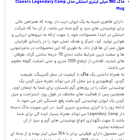
ماگ 350 میلی لیتری استنلی مدل Classic Legendary Camp
Mug
دارای ظاهری شبیه به یک لیوان درب دار بوده که همراهی عالی
برای نوشیدنی های سرد و گرم شما می باشد. از آن جا که شرکت
استنلی در ابتدا محصولات خود را جهت ارائه به نیروهای دریایی و
هوایی تولید کرد، تمرکز و هدف اصلی خود را در راستای افزایش
طول عمر آن ها قرار داد. به طوری که این محصولات در ماجراجویی
ها و سخت ترین شرایط مانند دمای 70- درجه سانتی گراد، طوفان
های شدید، افتادن از ارتفاع 1200 متری و حتی اصابت گلوله مقاوم
می باشند.
ماگ
به همراه داشتن یک
با کیفیت در سفر،کمپینگ، طبیعت
گردی، کوهنوردی و نیز محل کار می تواند تجربه میل کردن یک
نوشیدنی خنک را در روزهای گرم تابستان برای شما به ارمغان آورد.
همچنین پس از فعالیت های مختلف در طول روز، استراحت و میل
کردن یک لیوان نوشیدنی گرم باعث رفع خستگی تان می شود تا
ادامه روز را با انرژی بیشتری سپری کنید. در این صورت ماگ دسته
دار Legendary Camp می تواند همراه بسیار ایده آلی برای شما
باشد تا جهت نگهداری انواع نوشیدنی های گرم و سرد از آن
استفاده نمایید.
این محصول دارای ظرفیتی برابر با 354 میلی لیتر بوده و از بدنه ای