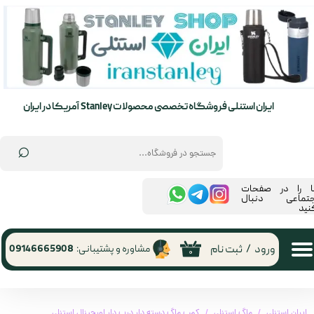
حساب کاربری من
تغییر گذر واژه
سفارشات
ایران استنلی فروشگاه تخصصی محصولات Stanley آمریکا در ایران
خروج از حساب کاربری
⌕
ما را در صفحات
جتماعی دنبال
نید
ورود
/
ثبت نام
مشاوره و پشتیبانی:
09146665908
۰
ایران استنلی
ماگ استنلی
کمپ ماگ دسته دار درب دار اورجینال استنلی