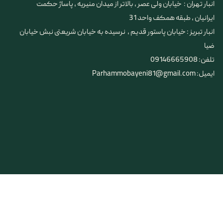
انبار تهران : خیابان ولی عصر ، بالاتر از میدان منیریه ، پاساژ حکمت
ایرانیان ، طبقه همکف واحد 31
​​​​​​​انبار تبریز : خیابان پاستور قدیم ، نرسیده به خیابان شریعتی نبش خیابان
ضیا
تلفن: 09146665908
ایمیل: Parhammobayeni81@gmail.com