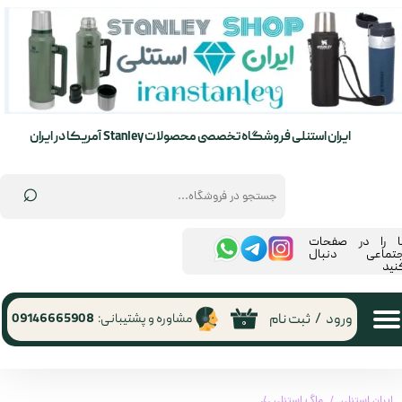
حساب کاربری من
تغییر گذر واژه
سفارشات
ایران استنلی فروشگاه تخصصی محصولات Stanley آمریکا در ایران
خروج از حساب کاربری
⌕
ما را در صفحات
جتماعی دنبال
نید
ورود
/
ثبت نام
مشاوره و پشتیبانی:
09146665908
۰
ایران استنلی
ماگ استنلی
ماگ استنلی تامبلر مدل GO EVERYDAY TUMBLER گنجایش 290 میلی لیتر