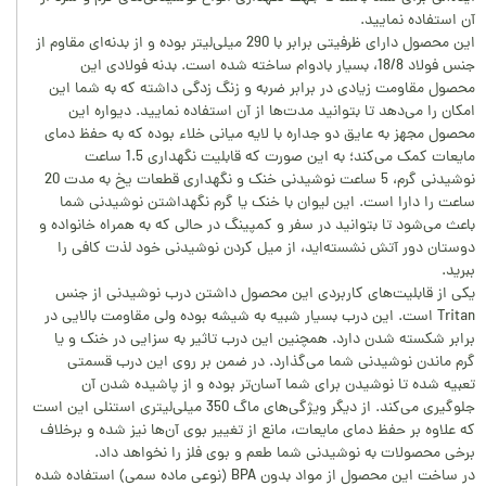
آن استفاده نمایید.
این محصول دارای ظرفیتی برابر با 290 میلی‌لیتر بوده و از بدنه‌ای مقاوم از
جنس فولاد 18/8، بسیار بادوام ساخته شده است. بدنه فولادی این
محصول مقاومت زیادی در برابر ضربه و زنگ زدگی داشته که به شما این
امکان را می‌دهد تا بتوانید مدت‌ها از آن استفاده نمایید. دیواره این
محصول مجهز به عایق دو جداره با لایه میانی خلاء بوده که به حفظ دمای
مایعات کمک می‌کند؛ به این صورت که قابلیت نگهداری 1.5 ساعت
نوشیدنی گرم، 5 ساعت نوشیدنی خنک و نگهداری قطعات یخ به مدت 20
ساعت را دارا است. این لیوان با خنک یا گرم نگهداشتن نوشیدنی شما
باعث می‌شود تا بتوانید در سفر و کمپینگ در حالی که به همراه خانواده و
دوستان دور آتش نشسته‌اید، از میل کردن نوشیدنی خود لذت کافی را
ببرید.
یکی از قابلیت‌های کاربردی این محصول داشتن درب نوشیدنی از جنس
Tritan است. این درب بسیار شبیه به شیشه بوده ولی مقاومت بالایی در
برابر شکسته شدن دارد. همچنین این درب تاثیر به سزایی در خنک و یا
گرم ماندن نوشیدنی شما می‌گذارد. در ضمن بر روی این درب قسمتی
تعبیه شده تا نوشیدن برای شما آسان‌تر بوده و از پاشیده شدن آن
جلوگیری می‌کند. از دیگر ویژگی‌های ماگ 350 میلی‌لیتری استنلی این است
که علاوه بر حفظ دمای مایعات، مانع از تغییر بوی آن‌ها نیز شده و برخلاف
برخی محصولات به نوشیدنی شما طعم و بوی فلز را نخواهد داد.
در ساخت این محصول از مواد بدون BPA (نوعی ماده سمی) استفاده شده