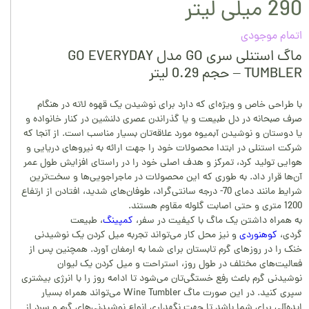
290 میلی لیتر
اتمام موجودی
ماگ استنلی سری GO مدل GO EVERYDAY
TUMBLER – حجم 0.29 لیتر
با طراحی خاص و ویژه‌ای که دارد برای نوشیدن یک قهوه لاته در هنگام
صرف صبحانه در دل طبیعت و یا گذراندن عصری دلنشین در کنار خانواده و
یا دوستان و نوشیدن آبمیوه مورد علاقه‌تان بسیار مناسب است. از آنجا که
شرکت استنلی در ابتدا محصولات خود را جهت ارائه به نیروهای دریایی و
هوایی تولید کرد، تمرکز و هدف اصلی خود را در راستای افزایش طول عمر
آن‌ها قرار داد. به طوری که این محصولات در ماجراجویی‌ها و سخت‌ترین
شرایط مانند دمای 70- درجه سانتی‌گراد، طوفان‌های شدید، افتادن از ارتفاع
1200 متری و حتی اصابت گلوله مقاوم هستند.
به همراه داشتن یک ماگ با کیفیت در سفر،
کمپینگ
، طبیعت
گردی،
کوهنوردی
و نیز محل کار می‌تواند تجربه میل کردن یک نوشیدنی
خنک را در روزهای گرم تابستان برای شما به ارمغان آورد. همچنین پس از
فعالیت‌های مختلف در طول روز، استراحت و میل کردن یک لیوان
نوشیدنی گرم باعث رفع خستگی‌تان می‌شود تا ادامه روز را با انرژی بیشتری
سپری کنید. در این صورت ماگ Wine Tumbler می‌تواند همراه بسیار
ایده‌آلی برای شما باشد تا جهت نگهداری انواع نوشیدنی‌های گرم و سرد از