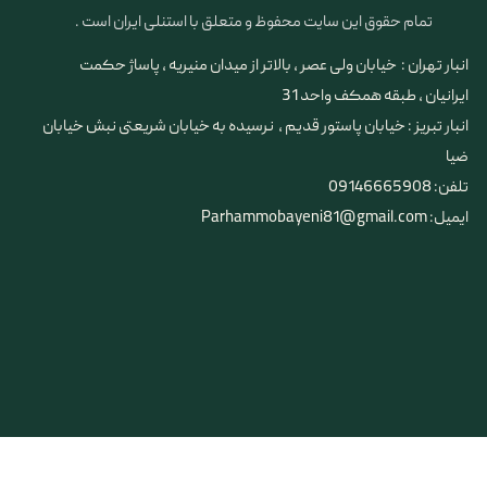
تمام حقوق این سایت محفوظ و متعلق با استنلی ایران است .
انبار تهران : خیابان ولی عصر ، بالاتر از میدان منیریه ، پاساژ حکمت
ایرانیان ، طبقه همکف واحد 31
​​​​​​​انبار تبریز : خیابان پاستور قدیم ، نرسیده به خیابان شریعتی نبش خیابان
ضیا
تلفن: 09146665908
ایمیل: Parhammobayeni81@gmail.com