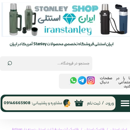
حساب کاربری من
تغییر گذر واژه
سفارشات
ایران استنلی فروشگاه تخصصی محصولات Stanley آمریکا در ایران
خروج از حساب کاربری
⌕
ما را در صفحات
جتماعی دنبال
نید
ورود
/
ثبت نام
مشاوره و پشتیبانی:
09146665908
۰
ایران استنلی
فلاسک استنلی
فلاسک آرتیسان1.4 لیتر استنلی دسته دار Artisan