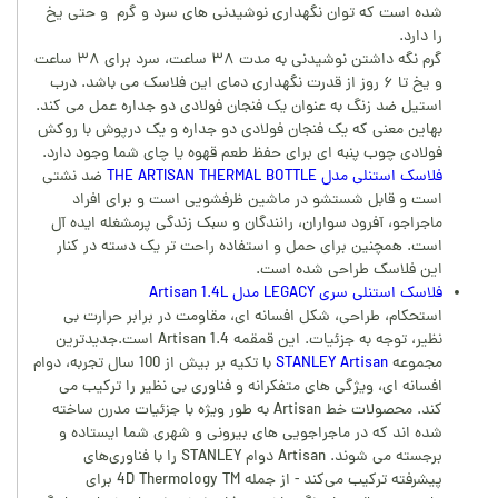
شده است که توان نگهداری نوشیدنی های سرد و گرم و حتی یخ
را دارد.
گرم نگه داشتن نوشیدنی به مدت ۳۸ ساعت، سرد برای ۳۸ ساعت
و یخ تا ۶ روز از قدرت نگهداری دمای این فلاسک می باشد. درب
استیل ضد زنگ به عنوان یک فنجان فولادی دو جداره عمل می کند.
بهاین معنی که یک فنجان فولادی دو جداره و یک درپوش با روکش
فولادی چوب پنبه ای برای حفظ طعم قهوه یا چای شما وجود دارد.
فلاسک استنلی مدل THE ARTISAN THERMAL BOTTLE
ضد نشتی
است و قابل شستشو در ماشین ظرفشویی است و برای افراد
ماجراجو، آفرود سواران، رانندگان و سبک زندگی پرمشغله ایده آل
است. همچنین برای حمل و استفاده راحت تر یک دسته در کنار
این فلاسک طراحی شده است.
فلاسک استنلی سری LEGACY مدل Artisan 1.4L
استحکام، طراحی، شکل افسانه ای، مقاومت در برابر حرارت بی
نظیر، توجه به جزئیات. این قمقمه 1.4 Artisan است.جدیدترین
مجموعه
STANLEY Artisan
با تکیه بر بیش از 100 سال تجربه، دوام
افسانه ای، ویژگی های متفکرانه و فناوری بی نظیر را ترکیب می
کند. محصولات خط Artisan به طور ویژه با جزئیات مدرن ساخته
شده اند که در ماجراجویی های بیرونی و شهری شما ایستاده و
برجسته می شوند. Artisan دوام STANLEY را با فناوری‌های
پیشرفته ترکیب می‌کند - از جمله 4D Thermology TM برای