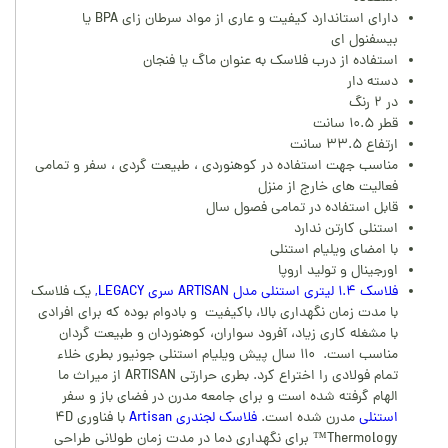
دارای استاندارد کیفیت و عاری از مواد سرطان زای BPA یا
بیسفنول ای
استفاده از درب فلاسک به عنوان ماگ یا فنجان
دسته دار
در ۲ رنگ
قطر ۱۰.۵ سانت
ارتفاع ۳۳.۵ سانت
مناسب جهت استفاده در کوهنوردی ، طبیعت گردی ، سفر و تمامی
فعالیت های خارج از منزل
قابل استفاده در تمامی فصول سال
استنلی کارتن ندارد
با امضای ویلیام استنلی
اورجینال و تولید اروپا
فلاسک ۱.۴ لیتری استنلی مدل ARTISAN سری LEGACY,
یک فلاسک
با مدت زمان نگهداری بالا، باکیفیت و بادوام بوده که برای افرادی
با مشغله کاری زیاد، آفرود سواران، کوهنوردان و طبیعت گردان
مناسب است. ۱۱۰ سال پیش ویلیام استنلی جونیور بطری خلاء
تمام فولادی را اختراع کرد. بطری حرارتی ARTISAN از میراث ما
الهام گرفته شده است و برای جامعه مدرن در فضای باز و سفر
استنلی
مدرن شده است.
فلاسک لجندری Artisan
با فناوری ۴D
Thermology™ برای نگهداری دما در مدت زمان طولانی طراحی