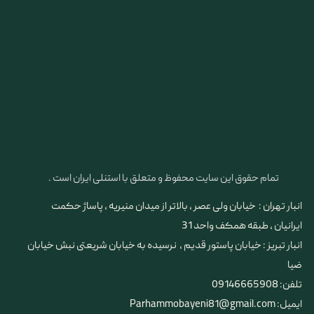
تمام حقوق این سایت محفوظ و متعلق با استنلی ایران است .
انبار تهران : خیابان ولی عصر ، بالاتر از میدان منیریه ، پاساژ حکمت
ایرانیان ، طبقه همکف واحد 31
​​​​​​​انبار تبریز : خیابان پاستور قدیم ، نرسیده به خیابان شریعتی نبش خیابان
ضیا
تلفن: 09146665908
ایمیل: Parhammobayeni81@gmail.com