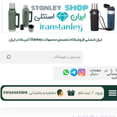
حساب کاربری من
تغییر گذر واژه
سفارشات
ایران استنلی فروشگاه تخصصی محصولات Stanley آمریکا در ایران
خروج از حساب کاربری
⌕
ما را در صفحات
جتماعی دنبال
نید
ورود
/
ثبت نام
مشاوره و پشتیبانی:
09146665908
۰
ایران استنلی
فلاسک استنلی
فلاسک استنلی سری LEGACY مدل Artisan حجم 1 لیتری (آرتیسان)