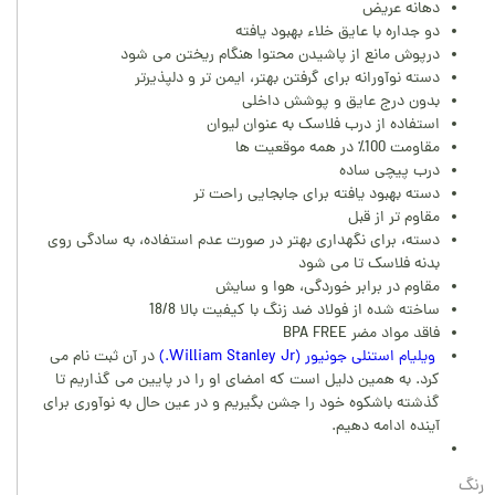
دهانه عریض
دو جداره با عایق خلاء بهبود یافته
درپوش مانع از پاشیدن محتوا هنگام ریختن می شود
دسته نوآورانه برای گرفتن بهتر، ایمن تر و دلپذیرتر
بدون درج عایق و پوشش داخلی
استفاده از درب فلاسک به عنوان لیوان
مقاومت 100٪ در همه موقعیت ها
درب پیچی ساده
دسته بهبود یافته برای جابجایی راحت تر
مقاوم تر از قبل
دسته، برای نگهداری بهتر در صورت عدم استفاده، به سادگی روی
بدنه فلاسک تا می شود
مقاوم در برابر خوردگی، هوا و سایش
ساخته شده از فولاد ضد زنگ با کیفیت بالا 18/8
فاقد مواد مضر BPA FREE
ویلیام استنلی جونیور (William Stanley Jr.)
در آن ثبت نام می
کرد. به همین دلیل است که امضای او را در پایین می گذاریم تا
گذشته باشکوه خود را جشن بگیریم و در عین حال به نوآوری برای
آینده ادامه دهیم.
رنگ