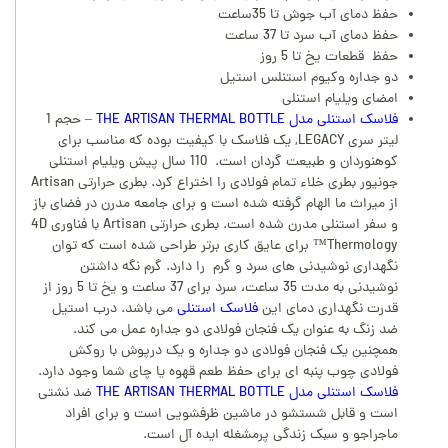
حفظ دمای آب جوش تا 35ساعت
حفظ دمای آب سرد تا 37 ساعت
حفظ قطعات یخ تا 5 روز
دو جداره وکیوم استنلس استیل
امضای ویلیام استنلی
فلاسک استنلی مدل THE ARTISAN THERMAL BOTTLE
– حجم 1
لیتر سری LEGACY, یک فلاسک با کیفیت بوده که مناسب برای
کوهنوردان و طبیعت گردان است. 110 سال پیش ویلیام استنلی
جونیور بطری خلاء تمام فولادی را اختراع کرد. بطری حرارتی Artisan
از میراث ما الهام گرفته شده است و برای جامعه مدرن در فضای باز
و سفر استنلی مدرن شده است. بطری حرارتی Artisan با فناوری 4D
Thermology™ برای عایق کاری برتر طراحی شده است که توان
نگهداری نوشیدنی های سرد و گرم را دارد. گرم نگه داشتن
نوشیدنی به مدت 35 ساعت، سرد برای 37 ساعت و یخ تا 5 روز از
قدرت نگهداری دمای این
فلاسک استنلی
می باشد. درب استیل
ضد زنگ به عنوان یک فنجان فولادی دو جداره عمل می کند.
همچنین یک فنجان فولادی دو جداره و یک درپوش با روکش
فولادی چوب پنبه ای برای حفظ طعم قهوه یا چای شما وجود دارد.
فلاسک استنلی مدل THE ARTISAN THERMAL BOTTLE
ضد نشتی
است و قابل شستشو در ماشین ظرفشویی است و برای افراد
ماجراجو و سبک زندگی پرمشغله ایده آل است.