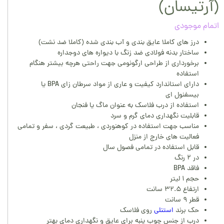
(آرتیسان)
اتمام موجودی
درز های کاملا عایق بندی و آب بندی شده (کاملا ضد نشت)
ساختار بدنه فولادی ضد زنگ با دیواره های دوجداره
برخورداری از طراحی ارگونومی جهت راحتی هرچه بیشتر هنگام
استفاده
دارای استاندارد کیفیت و عاری از مواد سرطان زای BPA یا
بیسفنول ای
استفاده از درب فلاسک به عنوان ماگ یا فنجان
قابلیت نگهداری دمای گرم و سرد
مناسب جهت استفاده در کوهنوردی ، طبیعت گردی ، سفر و تمامی
فعالیت های خارج از منزل
قابل استفاده در تمامی فصول سال
در ۲ رنگ
فاقد BPA
حجم ۱ لیتر
ارتفاع ۳۲.۵ سانت
قطر ۹ سانت
حک برند
استنلی
روی فلاسک
درب از جنس چوب پنبه برای عایق و نگهداری دمای بهتر