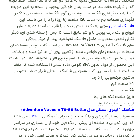
نمایید. دیواره این محصول مجهز به عایق دو جداره با لایه میانی خلاء بوده
که از قابلیت حفظ دما در مدت زمان طولانی برخوردار است؛ به این صورت
که قابلیت نگهداری 24 ساعت نوشیدنی گرم، 24 ساعت نوشیدنی خنک و
نگهداری قطعات یخ به مدت 120 ساعت (5 روز) را دارا می باشد. این
فلاسک استنلی
مجهز به یک درپوش پیچی با قابلیت استفاده به عنوان
لیوان و یک درب پیچی با واشر عایق است که پس از بسته شدن آن، دیگر
نگران نشتی محتویات داخل فلاسک نخواهید بود. از دیگر ویژگی
های فلاسک 1 لیتری Adventure Vacuum این است که علاوه بر حفظ دمای
مایعات در مدت زمان طولانی، مانع از تغییر بوی آن ها نیز شده و برخلاف
برخی محصولات به نوشیدنی شما طعم و بوی فلز را نخواهد داد. در ساخت
این محصول از مواد بدون BPA (نوعی ماده سمی) استفاده شده تا حفظ
سلامت شما را تضمین کند. همچنین فلاسک استنلی قابلیت شستشو در
ماشین ظرفشویی را دارد.
24 ساعت گرم
24 ساعت سرد
5روز ساعت تکه های یخ
اورجینال و تولید اروپا
فلاسک 1 لیتری استنلی مدل Adventure Vacuum TO-GO
Bottle:
محصولی بسیار کاربردی و با کیفیت از کمپانی آمریکایی
استنلی
می باشد
که این کمپانی با سابقه ای بیش از یک قرن طرفداران بسیاری در سراسر
جهان دارد. از آن جا که این کمپانی در ابتدا محصولات خود را جهت ارائه
به نیروهای دریایی و هوایی تولید کرد، تمرکز و هدف اصلی خود را در