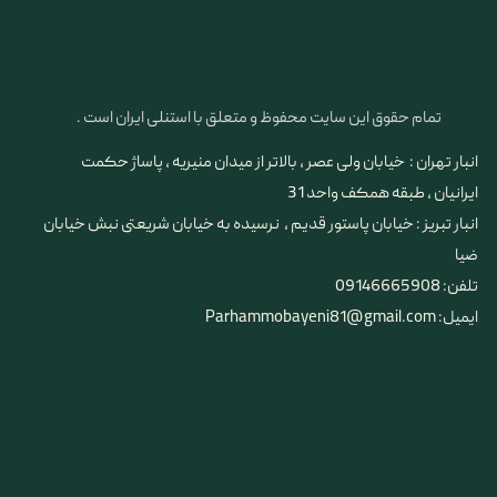
تمام حقوق این سایت محفوظ و متعلق با استنلی ایران است .
انبار تهران : خیابان ولی عصر ، بالاتر از میدان منیریه ، پاساژ حکمت
ایرانیان ، طبقه همکف واحد 31
​​​​​​​انبار تبریز : خیابان پاستور قدیم ، نرسیده به خیابان شریعتی نبش خیابان
ضیا
تلفن: 09146665908
ایمیل: Parhammobayeni81@gmail.com