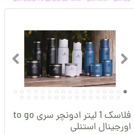
فلاسک 1 لیتر ادونچر سری to go
اورجینال استنلی