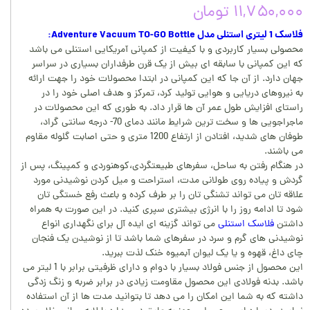
۱۱,۷۵۰,۰۰۰ تومان
فلاسک 1 لیتری استنلی مدل Adventure Vacuum TO-GO Bottle:
محصولی بسیار کاربردی و با کیفیت از کمپانی آمریکایی استنلی می باشد
که این کمپانی با سابقه ای بیش از یک قرن طرفداران بسیاری در سراسر
جهان دارد. از آن جا که این کمپانی در ابتدا محصولات خود را جهت ارائه
به نیروهای دریایی و هوایی تولید کرد، تمرکز و هدف اصلی خود را در
راستای افزایش طول عمر آن ها قرار داد. به طوری که این محصولات در
ماجراجویی ها و سخت ترین شرایط مانند دمای 70- درجه سانتی گراد،
طوفان های شدید، افتادن از ارتفاع 1200 متری و حتی اصابت گلوله مقاوم
می باشند.
در هنگام رفتن به ساحل، سفرهای طبیعتگردی،کوهنوردی و کمپینگ، پس از
گردش و پیاده روی طولانی مدت، استراحت و میل کردن نوشیدنی مورد
علاقه تان می تواند تشنگی تان را بر طرف کرده و باعث رفع خستگی تان
شود تا ادامه روز را با انرژی بیشتری سپری کنید. در این صورت به همراه
داشتن
فلاسک استنلی
می تواند گزینه ای ایده آل برای نگهداری انواع
نوشیدنی های گرم و سرد در سفرهای شما باشد تا از نوشیدن یک فنجان
چای داغ، قهوه و یا یک لیوان آبمیوه خنک لذت ببرید.
این محصول از جنس فولاد بسیار با دوام و دارای ظرفیتی برابر با 1 لیتر می
باشد. بدنه فولادی این محصول مقاومت زیادی در برابر ضربه و زنگ زدگی
داشته که به شما این امکان را می دهد تا بتوانید مدت ها از آن استفاده