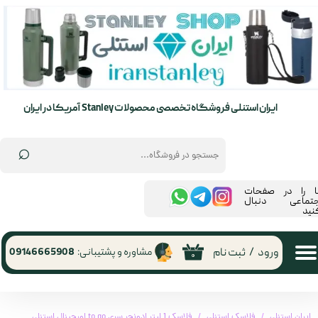
حساب کاربری من
تغییر گذر واژه
سفارشات
ایران استنلی فروشگاه تخصصی محصولات Stanley آمریکا در ایران
خروج از حساب کاربری
⌕
ما را در صفحات
جتماعی دنبال
نید
ورود
/
ثبت نام
مشاوره و پشتیبانی:
09146665908
۰
ایران استنلی
فلاسک استنلی
فلاسک 1 لیتر ادونچر سری to go اورجینال استنلی