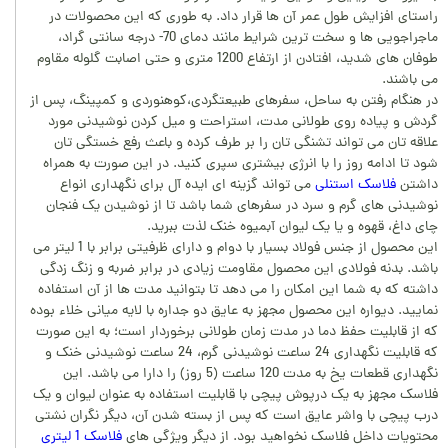
راستای افزایش طول عمر آن ها قرار داد. به طوری که این محصولات در
ماجراجویی ها و سخت ترین شرایط مانند دمای 70- درجه سانتی گراد،
طوفان های شدید، افتادن از ارتفاع 1200 متری و حتی اصابت گلوله مقاوم
می باشند.
در هنگام رفتن به ساحل، سفرهای طبیعتگردی،کوهنوردی و کمپینگ، پس از
گردش و پیاده روی طولانی مدت، استراحت و میل کردن نوشیدنی مورد
علاقه تان می تواند تشنگی تان را بر طرف کرده و باعث رفع خستگی تان
شود تا ادامه روز را با انرژی بیشتری سپری کنید. در این صورت به همراه
داشتن
فلاسک استنلی
می تواند گزینه ای ایده آل برای نگهداری انواع
نوشیدنی های گرم و سرد در سفرهای شما باشد تا از نوشیدن یک فنجان
چای داغ، قهوه و یا یک لیوان آبمیوه خنک لذت ببرید.
این محصول از جنس فولاد بسیار با دوام و دارای ظرفیتی برابر با 1 لیتر می
باشد. بدنه فولادی این محصول مقاومت زیادی در برابر ضربه و زنگ زدگی
داشته که به شما این امکان را می دهد تا بتوانید مدت ها از آن استفاده
نمایید. دیواره این محصول مجهز به عایق دو جداره با لایه میانی خلاء بوده
که از قابلیت حفظ دما در مدت زمان طولانی برخوردار است؛ به این صورت
که قابلیت نگهداری 24 ساعت نوشیدنی گرم، 24 ساعت نوشیدنی خنک و
نگهداری قطعات یخ به مدت 120 ساعت (5 روز) را دارا می باشد. این
فلاسک مجهز به یک درپوش پیچی با قابلیت استفاده به عنوان لیوان و یک
درب پیچی با واشر عایق است که پس از بسته شدن آن، دیگر نگران نشتی
محتویات داخل فلاسک نخواهید بود. از دیگر ویژگی های
فلاسک 1 لیتری