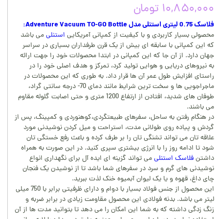
۱۰,۸۵۰,۰۰۰ تومان
فلاسک 0.75 لیتری استنلی مدل Adventure Vacuum TO-GO Bottle
:
محصولی بسیار کاربردی و با کیفیت از کمپانی آمریکایی
استنلی
می باشد
که این کمپانی با سابقه ای بیش از یک قرن طرفداران بسیاری در سراسر
جهان دارد. از آن جا که این کمپانی در ابتدا محصولات خود را جهت ارائه
به نیروهای دریایی و هوایی تولید کرد، تمرکز و هدف اصلی خود را در
راستای افزایش طول عمر آن ها قرار داد. به طوری که این محصولات در
ماجراجویی ها و سخت ترین شرایط مانند دمای 70- درجه سانتی گراد،
طوفان های شدید، افتادن از ارتفاع 1200 متری و حتی اصابت گلوله مقاوم
می باشند.
در هنگام رفتن به ساحل، سفرهای طبیعتگردی،کوهنوردی و کمپینگ، پس از
گردش و پیاده روی طولانی مدت، استراحت و میل کردن نوشیدنی مورد
علاقه تان می تواند تشنگی تان را بر طرف کرده و باعث رفع خستگی تان
شود تا ادامه روز را با انرژی بیشتری سپری کنید. در این صورت به همراه
داشتن
فلاسک استنلی
می تواند گزینه ای ایده آل برای نگهداری انواع
نوشیدنی های گرم و سرد در سفرهای شما باشد تا از نوشیدن یک فنجان
چای داغ، قهوه و یا یک لیوان آبمیوه خنک لذت ببرید.
این محصول از جنس فولاد بسیار با دوام و دارای ظرفیتی برابر با 750 میلی
لیتر می باشد. بدنه فولادی این محصول مقاومت زیادی در برابر ضربه و
زنگ زدگی داشته که به شما این امکان را می دهد تا بتوانید مدت ها از آن