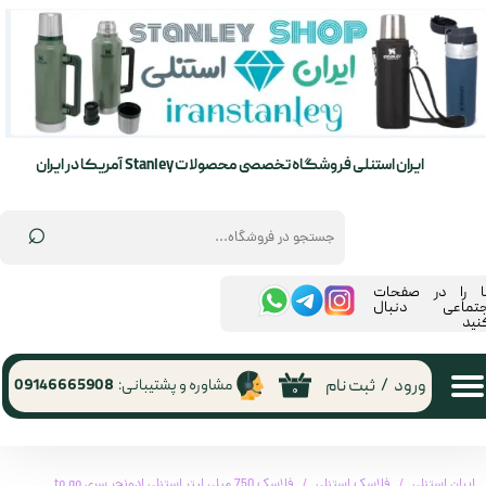
حساب کاربری من
تغییر گذر واژه
سفارشات
ایران استنلی فروشگاه تخصصی محصولات Stanley آمریکا در ایران
خروج از حساب کاربری
⌕
ما را در صفحات
جتماعی دنبال
نید
ورود
/
ثبت نام
مشاوره و پشتیبانی:
09146665908
۰
ایران استنلی
فلاسک استنلی
فلاسک 750 میلی لیتر استنلی ادونچر سری to go