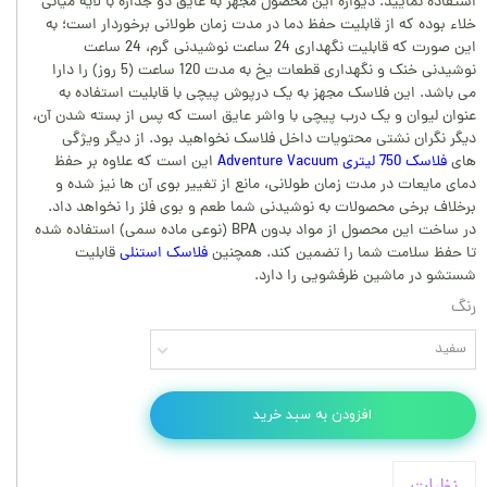
استفاده نمایید. دیواره این محصول مجهز به عایق دو جداره با لایه میانی
خلاء بوده که از قابلیت حفظ دما در مدت زمان طولانی برخوردار است؛ به
این صورت که قابلیت نگهداری 24 ساعت نوشیدنی گرم، 24 ساعت
نوشیدنی خنک و نگهداری قطعات یخ به مدت 120 ساعت (5 روز) را دارا
می باشد. این فلاسک مجهز به یک درپوش پیچی با قابلیت استفاده به
عنوان لیوان و یک درب پیچی با واشر عایق است که پس از بسته شدن آن،
دیگر نگران نشتی محتویات داخل فلاسک نخواهید بود. از دیگر ویژگی
های
فلاسک 750 لیتری Adventure Vacuum
این است که علاوه بر حفظ
دمای مایعات در مدت زمان طولانی، مانع از تغییر بوی آن ها نیز شده و
برخلاف برخی محصولات به نوشیدنی شما طعم و بوی فلز را نخواهد داد.
در ساخت این محصول از مواد بدون BPA (نوعی ماده سمی) استفاده شده
تا حفظ سلامت شما را تضمین کند. همچنین
فلاسک استنلی
قابلیت
شستشو در ماشین ظرفشویی را دارد.
رنگ
سفید
افزودن به سبد خرید