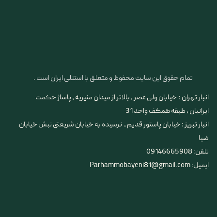
تمام حقوق این سایت محفوظ و متعلق با استنلی ایران است .
انبار تهران : خیابان ولی عصر ، بالاتر از میدان منیریه ، پاساژ حکمت
ایرانیان ، طبقه همکف واحد 31
​​​​​​​انبار تبریز : خیابان پاستور قدیم ، نرسیده به خیابان شریعتی نبش خیابان
ضیا
تلفن: 09146665908
ایمیل: Parhammobayeni81@gmail.com