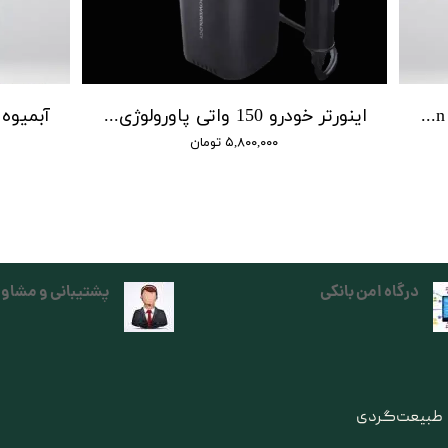
جت فن پاورولوژی | Powerology Jet Fan & Vacuum
اینورتر خودرو 150 واتی پاورولوژی | power inverter 150 w powerology
۵,۸۰۰,۰۰۰ تومان
درگاه امن بانکی
پشتیبانی و مشاور
ی طبیعت‌گردی