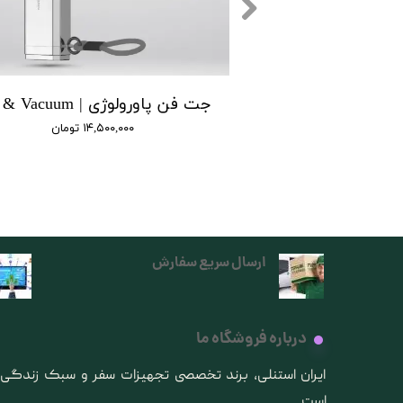
دستگاه هیدروژنه پاورولوژی | Powerology Hydrogen-Reach Water
۱۰,۵۰ تومان
۱۴,۵۰۰,۰۰۰ تومان
ارسال سریع سفارش
درباره فروشگاه ما
​ایران استنلی، برند تخصصی تجهیزات سفر و سبک زندگ
است.