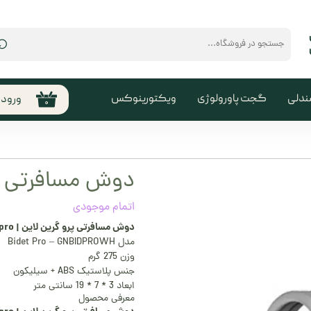
⌕
ندلی
گجت پاورولوژی
ویکتورینوکس
ورود
۰
حساب
من
تغیی
دوش مسافرتی پر
سفا
اتمام موجودی
خروج
کارب
دوش مسافرتی پرو گرین لاین | green lion bidet pro
مدل Bidet Pro – GNBIDPROWH
وزن 275 گرم
جنس پلاستیک ABS + سیلیکون
ابعاد 3 * 7 * 19 سانتی متر
معرفی محصول