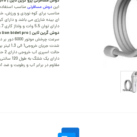
دوش مسافرتی پرو گرین لاین | green lion bidet pro
این
دوش مسافرتی
مناسب استفاده 
مناسب برای کوه نوردی و ورزش، خا
ای بیده شارژی می باشد و دارای 
دارای توان 5.5 وات و ولتاژ کاری 3.7 ولت می باشد.
دوش گرین لاین | green lion bidet pro
سرعت چرخش موتور 6000 دور بر دقیقه.
شدت جریان خروجی1 الی 1.3 لیتر بر دقیقه است.
حالت اسپری آب خروجی دارای 2 حالت قابل تنظیم می باشد.
دارای یک شلنگ به طول 120 سانتی متر است.
مقاوم در برابر آب و رطوبت و ضد آ