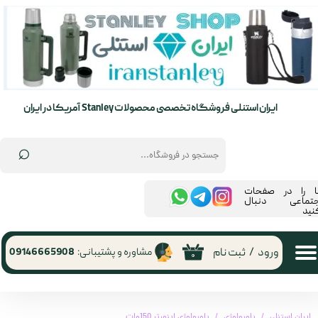
حساب کاربری من
تغییر گذر واژه
سفارشات
ایران استنلی فروشگاه تخصصی محصولات Stanley آمریکا در ایران
خروج از حساب کاربری
⌕
ما را در صفحات
جتماعی دنبال
نید
ورود
/
ثبت نام
مشاوره و پشتیبانی:
09146665908
۰
ایران استنلی
پاورولوژی
پاورولوژی اینورتر 150وات