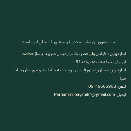
تمام حقوق این سایت محفوظ و متعلق با استنلی ایران است .
انبار تهران : خیابان ولی عصر ، بالاتر از میدان منیریه ، پاساژ حکمت
ایرانیان ، طبقه همکف واحد 31
​​​​​​​انبار تبریز : خیابان پاستور قدیم ، نرسیده به خیابان شریعتی نبش خیابان
ضیا
تلفن: 09146665908
ایمیل: Parhammobayeni81@gmail.com