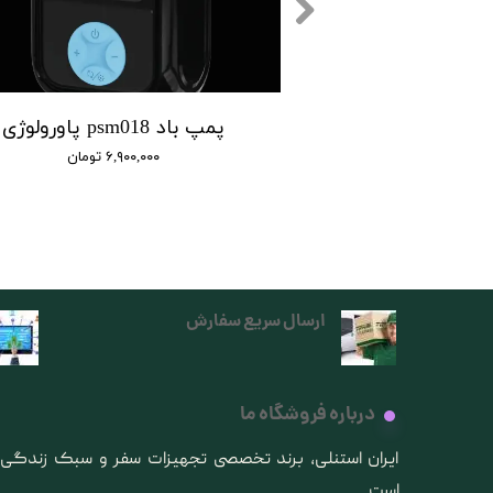
یولنت f028
پمپ باد psm018 پاورولوژی
۴,۹۵ تومان
۶,۹۰۰,۰۰۰ تومان
ارسال سریع سفارش
درباره فروشگاه ما
​ایران استنلی، برند تخصصی تجهیزات سفر و سبک زندگ
است.