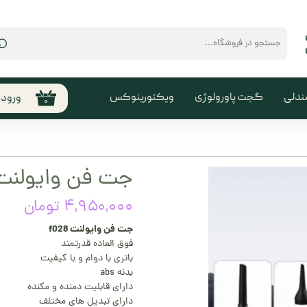
⌕
ندلی
گجت پاورولوژی
ویکتورینوکس
ورود
۰
حساب
من
تغیی
جت فن وایولنت 028
سفا
۴,۹۵۰,۰۰۰ تومان
خروج
کارب
جت فن وایولنت f028
فوق العاده قدرتمند
باتری با دوام و با کیفیت
بدنه abs
دارای قابلیت دمنده و مکنده
دارای تبدیل های مختلف