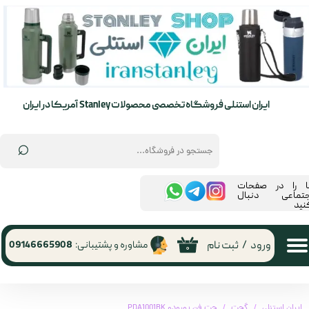
حساب کاربری من
تغییر گذر واژه
سفارشات
ایران استنلی فروشگاه تخصصی محصولات Stanley آمریکا در ایران
خروج از حساب کاربری
⌕
ما را در صفحات
جتماعی دنبال
نید
ورود
/
ثبت نام
مشاوره و پشتیبانی:
09146665908
۰
ایران استنلی
گجت
جت فن پورودو PDA1001BK