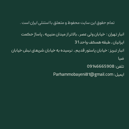
تمام حقوق این سایت محفوظ و متعلق با استنلی ایران است .
انبار تهران : خیابان ولی عصر ، بالاتر از میدان منیریه ، پاساژ حکمت
ایرانیان ، طبقه همکف واحد 31
​​​​​​​انبار تبریز : خیابان پاستور قدیم ، نرسیده به خیابان شریعتی نبش خیابان
ضیا
تلفن: 09146665908
ایمیل: Parhammobayeni81@gmail.com