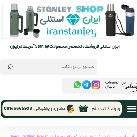
حساب کاربری من
تغییر گذر واژه
سفارشات
ایران استنلی فروشگاه تخصصی محصولات Stanley آمریکا در ایران
خروج از حساب کاربری
⌕
ما را در صفحات
جتماعی دنبال
نید
ورود
/
ثبت نام
مشاوره و پشتیبانی:
09146665908
۰
ایران استنلی
گجت
دوش شارژی گرین لاین ۸۰۰ | Green Lion Bidet Sprayer 800