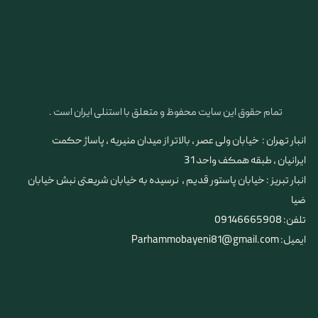
تمام حقوق این سایت محفوظ و متعلق با استنلی ایران است .
انبار تهران : خیابان ولی عصر ، بالاتر از میدان منیریه ، پاساژ حکمت
ایرانیان ، طبقه همکف واحد 31
​​​​​​​انبار تبریز : خیابان پاستور قدیم ، نرسیده به خیابان شریعتی نبش خیابان
ضیا
تلفن: 09146665908
ایمیل: Parhammobayeni81@gmail.com