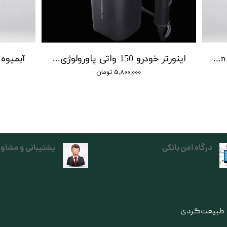
جت فن پاورولوژی | Powerology Jet Fan & Vacuum
اینورتر خودرو 150 واتی پاورولوژی | power inverter 150 w powerology
۵,۸۰۰,۰۰۰ تومان
درگاه امن بانکی
پشتیبانی و مشاور
ی طبیعت‌گردی