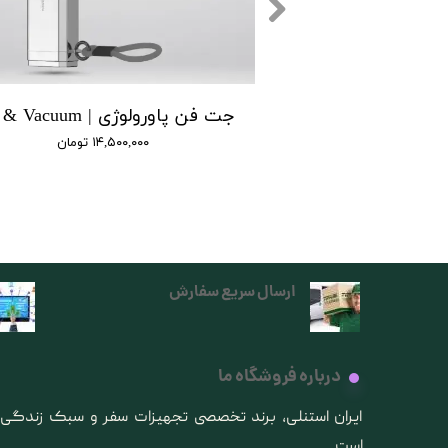
دستگاه هیدروژنه پاورولوژی | Powerology Hydrogen-Reach Water
۱۰,۵۰ تومان
۱۴,۵۰۰,۰۰۰ تومان
ارسال سریع سفارش
درباره فروشگاه ما
​ایران استنلی، برند تخصصی تجهیزات سفر و سبک زندگ
است.