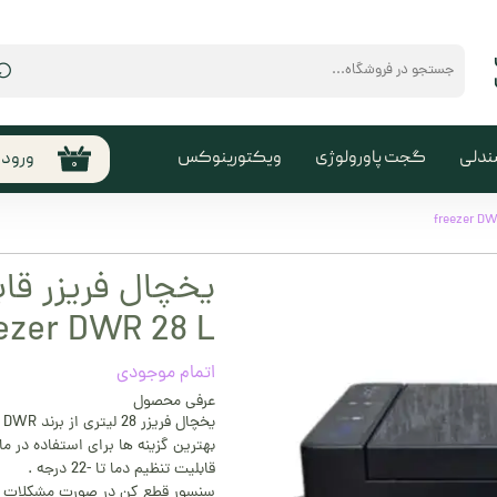
⌕
ندلی
گجت پاورولوژی
ویکتورینوکس
ورود
۰
حساب
من
تغیی
سفا
ezer DWR 28 L
خروج
کارب
اتمام موجودی
عرفی محصول
ی
بهترین گزینه ها برای استفاده در م
قابلیت تنظیم دما تا -22 درجه .
سنسور قطع کن در صورت مشکلات ب