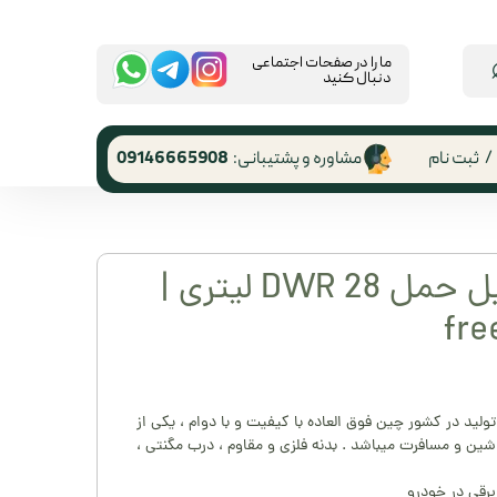
​ما را در صفحات اجتماعی
دنبال کنید
/
ثبت نام
مشاوره و پشتیبانی:
09146665908
 کاربری
ر گذر واژه
یخچال فریزر قابل حمل DWR 28 لیتری |
رشات
fre
 از حساب
ری
خچال فریزر 28 لیتری از برند DWR تولید در کشور چین فوق العاده با کیفیت و با دوام ، یکی از
اشین و مسافرت میباشد . بدنه فلزی و مقاوم ، درب مگنتی ،
رقی در خودرو