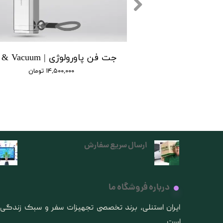
دستگاه هیدروژنه پاورولوژی | Powerology Hydrogen-Reach Water
۱۰,۵۰ تومان
۱۴,۵۰۰,۰۰۰ تومان
ارسال سریع سفارش
درباره فروشگاه ما
​ایران استنلی، برند تخصصی تجهیزات سفر و سبک زندگ
است.