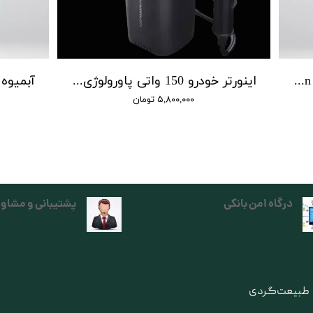
جت فن پاورولوژی | Powerology Jet Fan & Vacuum
اینورتر خودرو 150 واتی پاورولوژی | power inverter 150 w powerology
۵,۸۰۰,۰۰۰ تومان
درگاه امن بانکی
پشتیبانی و مشاور
ی طبیعت‌گردی