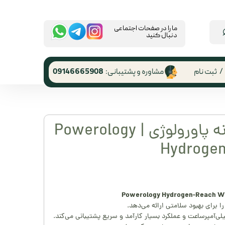
​ما را در صفحات اجتماعی
دنبال کنید
/
ثبت نام
مشاوره و پشتیبانی:
09146665908
 کاربری
ر گذر واژه
دستگاه هیدروژنه پاورولوژی | Powerology
رشات
Hydroge
 از حساب
ری
ا برای بهبود سلامتی ارائه می‌دهد.