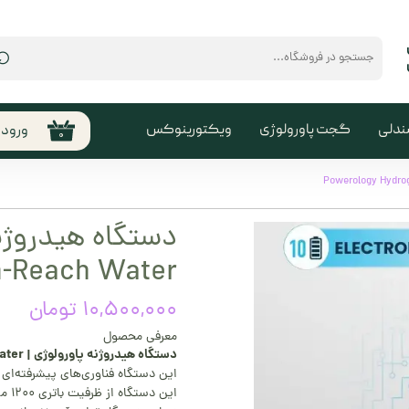
⌕
ندلی
گجت پاورولوژی
ویکتورینوکس
ورود
۰
حساب
من
تغیی
سفا
n-Reach Water
خروج
کارب
۱۰,۵۰۰,۰۰۰ تومان
معرفی محصول
دستگاه هیدروژنه پاورولوژی | Powerology Hydrogen-Reach Water
این دستگاه فناوری‌های پیشرفته‌ای ر
این دستگاه از ظرفیت باتری ۱۲۰۰ میلی‌آمپرساعت و عملکرد بسیار کارآمد و سریع پشتیبانی می‌کند.