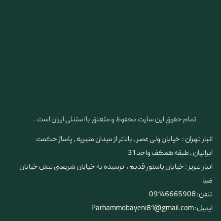
تمام حقوق این سایت محفوظ و متعلق با استنلی ایران است .
انبار تهران : خیابان ولی عصر ، بالاتر از میدان منیریه ، پاساژ حکمت
ایرانیان ، طبقه همکف واحد 31
​​​​​​​انبار تبریز : خیابان پاستور قدیم ، نرسیده به خیابان شریعتی نبش خیابان
ضیا
تلفن: 09146665908
ایمیل: Parhammobayeni81@gmail.com