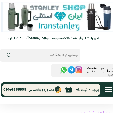
حساب کاربری من
تغییر گذر واژه
سفارشات
ایران استنلی فروشگاه تخصصی محصولات Stanley آمریکا در ایران
خروج از حساب کاربری
⌕
ما را در صفحات
جتماعی دنبال
نید
ورود
/
ثبت نام
مشاوره و پشتیبانی:
09146665908
۰
ایران استنلی
گجت
جامپ استارتر پاورولوژی ۸۸۰۰ | Powerology 8800 Air Compressor