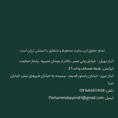
تمام حقوق این سایت محفوظ و متعلق با استنلی ایران است .
انبار تهران : خیابان ولی عصر ، بالاتر از میدان منیریه ، پاساژ حکمت
ایرانیان ، طبقه همکف واحد 31
​​​​​​​انبار تبریز : خیابان پاستور قدیم ، نرسیده به خیابان شریعتی نبش خیابان
ضیا
تلفن: 09146665908
ایمیل: Parhammobayeni81@gmail.com