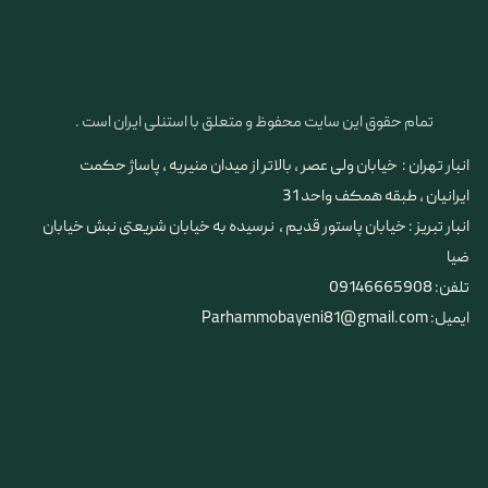
تمام حقوق این سایت محفوظ و متعلق با استنلی ایران است .
انبار تهران : خیابان ولی عصر ، بالاتر از میدان منیریه ، پاساژ حکمت
ایرانیان ، طبقه همکف واحد 31
​​​​​​​انبار تبریز : خیابان پاستور قدیم ، نرسیده به خیابان شریعتی نبش خیابان
ضیا
تلفن: 09146665908
ایمیل: Parhammobayeni81@gmail.com