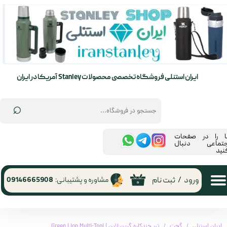
حساب کاربری من
تغییر گذر واژه
سفارشات
ایران استنلی فروشگاه تخصصی محصولات Stanley آمریکا در ایران
خروج از حساب کاربری
⌕
ما را در صفحات
جتماعی دنبال
نید
ورود
/
ثبت نام
مشاوره و پشتیبانی:
09146665908
۰
ایران استنلی
گجت
تبر چندکاره گرین لاین | Green Lion Multi-Tool