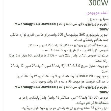
300W
اتمام موجودی
معرفی محصول
اینورتر پاورولوژی 2 ای سی 300 وات | Powerology 2AC Universal
300W
اینورتر پاورولوژی 2AC یونیورسال 300 وات،برای تأمین انرژی لوازم خانگی
شما هنگام رانندگی است.
این دستگاه دارای ورودی حداکثر 12 ولت/29 آمپر و حداکثر
خروجی کل 300 وات از طریق دو شاخه AC است.
می‌تواند خروجی AC با ولتاژ 220 ولت ~ ±10% با فرکانس 50 هرتز ± 3 هرتز
ارائه دهد.
دو پورت شارژ سریع 3.0 USB-A (5 ولت/3 آمپر، 9 ولت/2 آمپر، 12 ولت/2
آمپر)
و دو پورت USB-C PD (5 ولت/3 آمپر، 9 ولت/3 آمپر، 12 ولت/3 آمپر)
با حداکثر ظرفیت هر پورت 36 وات و 24 وات وجود دارد.
اینورتر پاورولوژی 2 ای سی 300 وات | Powerology 2AC Universal
300W
خروجی DC (12 ولت/4 آمپر، حداکثر 48 وات) ولتاژ پایداری را برای
دستگاه‌ها فراهم می‌کند.
طول کابل 53 سانتی‌متری آن به راحتی در جای خود قرار می‌گیرد.