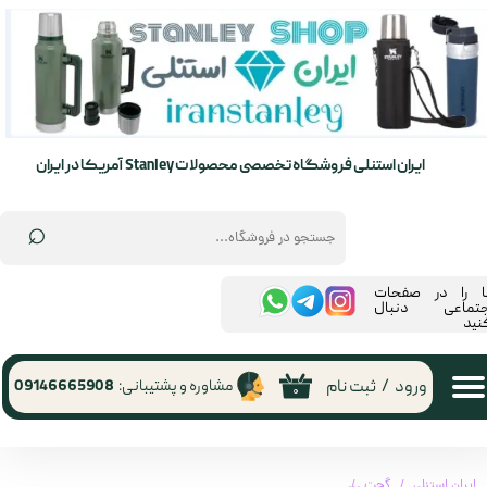
حساب کاربری من
تغییر گذر واژه
سفارشات
ایران استنلی فروشگاه تخصصی محصولات Stanley آمریکا در ایران
خروج از حساب کاربری
⌕
ما را در صفحات
جتماعی دنبال
نید
ورود
/
ثبت نام
مشاوره و پشتیبانی:
09146665908
۰
ایران استنلی
گجت
اینورتر پاورولوژی 300 وات | Powerology 2AC Universal 300W