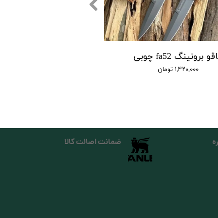
و برونینگ fa52 چوبی
۱,۴۲۰,۰۰۰ تومان
ه
ضمانت اصالت کالا