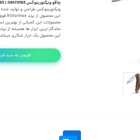
چاقو ویکتورینوکس Victorinox 09411M63 | 09411M63
ویکتورینوکس طراحی و تولید شده
این محصول از برند Victorinox فوق العاده با کیفیت می باشد.
محصولات این کمپانی از بهترین ا
ماندگار ترین ابزار ها همیشه از برن
این محصول یک ابزار شکاری میباش
افزودن به سبد خری