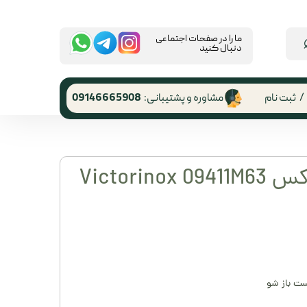
​ما را در صفحات اجتماعی
دنبال کنید
/
ثبت نام
مشاوره و پشتیبانی:
09146665908
 کاربری
ر گذر واژه
چاقو ویکتورینوکس Victorinox 09411M63
رشات
 از حساب
ری
ست باز شو