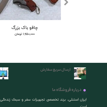
اک مدل X75 :
چاقو باک بزرگ
۱,۱۰۰ تومان
۱,۹۵۰,۰۰۰ تومان
ارسال سریع سفارش
درباره فروشگاه ما
​ایران استنلی، برند تخصصی تجهیزات سفر و سبک زندگ
است.