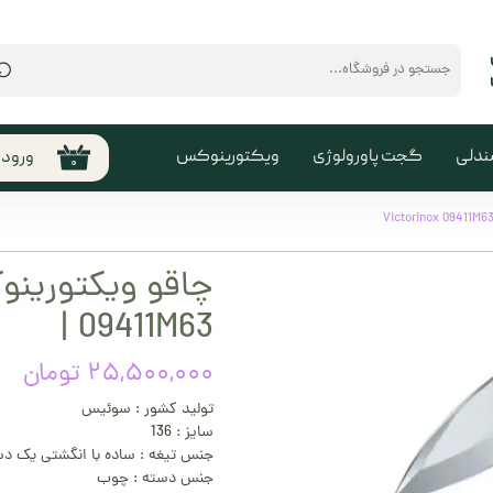
⌕
ندلی
گجت پاورولوژی
ویکتورینوکس
ورود
۰
حساب
من
تغیی
سفا
| 09411M63
خروج
کارب
۲۵,۵۰۰,۰۰۰ تومان
تولید کشور : سوئیس
سایز : 136
جنس تیغه : ساده با انگشتی یک د
جنس دسته : چوب