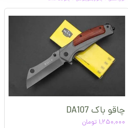
چاقو باک DA107
۱,۲۵۰,۰۰۰ تومان