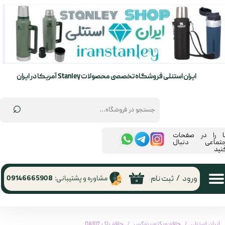
حساب کاربری من
تغییر گذر واژه
سفارشات
ایران استنلی فروشگاه تخصصی محصولات Stanley آمریکا در ایران
خروج از حساب کاربری
⌕
ما را در صفحات
جتماعی دنبال
نید
ورود
/
ثبت نام
مشاوره و پشتیبانی:
09146665908
۰
ایران استنلی
چاقو ویکتورینوکس
چاقو باک DA107