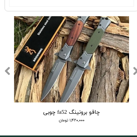
چاقو برونینگ fa52 چوبی
۱,۴۲۰,۰۰۰ تومان