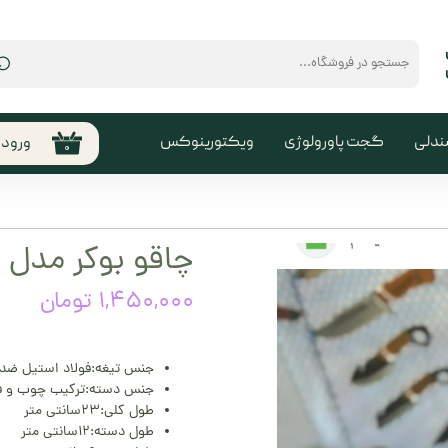
⌕
ندلی
گجت پاورولوژی
ویکتورینوکس
ورود
۰
حساب
من
تغیی
چاقو بوکر مدل 
سفا
۱,۴۵۰,۰۰۰ تومان
خروج
کارب
جنس تیغه:فولاد استیل ضد
جنس دسته:ترکیب چوب و فل
طول کلی:۲۳سانتی متر
طول دسته:۱۲سانتی متر