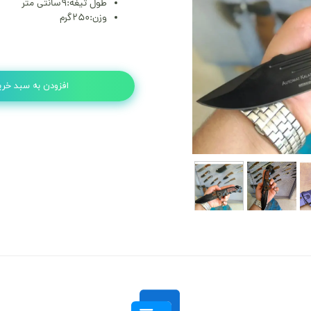
طول تیغه:۹سانتی متر
وزن:۲۵۰گرم
افزودن به سبد خری