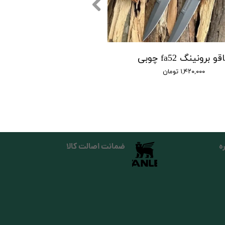
و برونینگ fa52 چوبی
۱,۴۲۰,۰۰۰ تومان
ه
ضمانت اصالت کالا