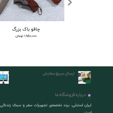
اک مدل X75 :
چاقو باک بزرگ
۱,۱۰۰ تومان
۱,۹۵۰,۰۰۰ تومان
ارسال سریع سفارش
درباره فروشگاه ما
​ایران استنلی، برند تخصصی تجهیزات سفر و سبک زندگ
است.