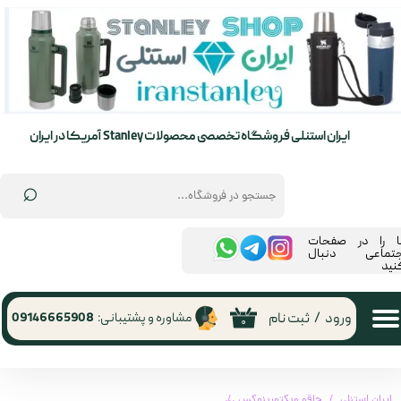
حساب کاربری من
تغییر گذر واژه
سفارشات
ایران استنلی فروشگاه تخصصی محصولات Stanley آمریکا در ایران
خروج از حساب کاربری
⌕
ما را در صفحات
جتماعی دنبال
نید
ورود
/
ثبت نام
مشاوره و پشتیبانی:
09146665908
۰
ایران استنلی
چاقو ویکتورینوکس
چاقو ویکتورینوکس ایووک مشکی 0‎.9415.DS23