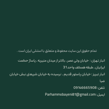
تمام حقوق این سایت محفوظ و متعلق با استنلی ایران است .
انبار تهران : خیابان ولی عصر ، بالاتر از میدان منیریه ، پاساژ حکمت
ایرانیان ، طبقه همکف واحد 31
​​​​​​​انبار تبریز : خیابان پاستور قدیم ، نرسیده به خیابان شریعتی نبش خیابان
ضیا
تلفن: 09146665908
ایمیل: Parhammobayeni81@gmail.com