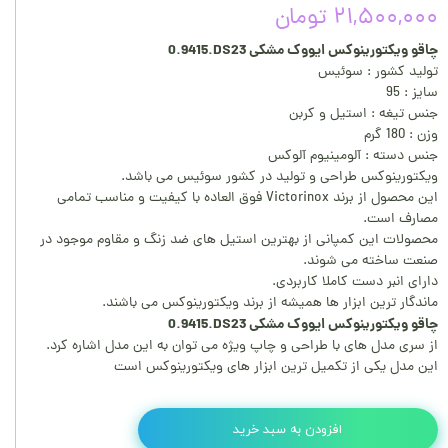
۲۱,۵۰۰,۰۰۰ تومان
چاقو ویکتورینوکس ایووک مشکی 0‎.9415.DS23
تولید کشور : سوئیس
سایز : 95
جنس تیغه : استیل و کربن
وزن : 180 گرم
جنس دسته : آلومینیوم آلوکس
ویکتورینوکس طراحی و تولید در کشور سوئیس می باشد.
این محصول از برند Victorinox فوق العاده با کیفیت و مناسب تمامی
مصارف است.
محصولات این کمپانی از بهترین استیل های ضد زنگ و مقاوم موجود در
صنعت ساخته می شوند.
دارای انبر دست کاملا کاربردی.
ماندگار ترین ابزار ها همیشه از برند ویکتورینوکس می باشند.
چاقو ویکتورینوکس ایووک مشکی 0‎.9415.DS23
از سری مدل های با طراحی و چاپ ویژه می توان به این مدل اشاره کرد.
این مدل یکی از تکمیل ترین ابزار های ویکتورینوکس است
افزودن به سبد خرید