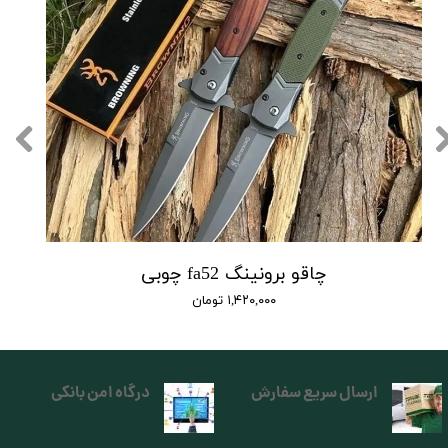
چاقو برونینگ fa52 چوبی
۱,۴۲۰,۰۰۰ تومان
ارسال سریع سفارش
درگاه امن بانکی