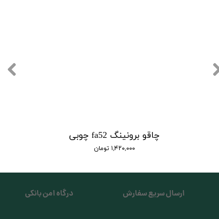
چاقو برونینگ fa52 چوبی
۱,۴۲۰,۰۰۰ تومان
ارسال سریع سفارش
درگاه امن بانکی