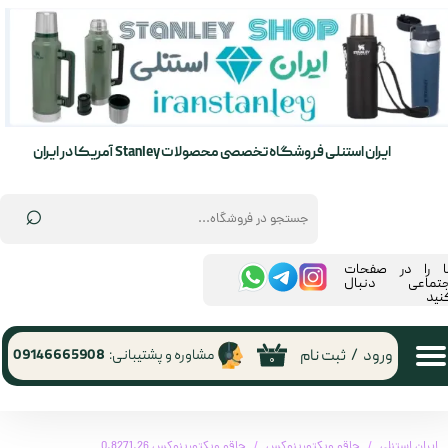
حساب کاربری من
تغییر گذر واژه
سفارشات
ایران استنلی فروشگاه تخصصی محصولات Stanley آمریکا در ایران
خروج از حساب کاربری
⌕
ما را در صفحات
جتماعی دنبال
نید
ورود
/
ثبت نام
مشاوره و پشتیبانی:
09146665908
۰
ایران استنلی
چاقو ویکتورینوکس
چاقو ویکتورینوکس 0.8271.26