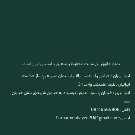
تمام حقوق این سایت محفوظ و متعلق با استنلی ایران است .
انبار تهران : خیابان ولی عصر ، بالاتر از میدان منیریه ، پاساژ حکمت
ایرانیان ، طبقه همکف واحد 31
​​​​​​​انبار تبریز : خیابان پاستور قدیم ، نرسیده به خیابان شریعتی نبش خیابان
ضیا
تلفن: 09146665908
ایمیل: Parhammobayeni81@gmail.com