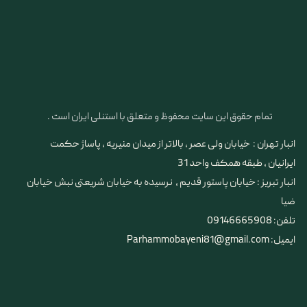
تمام حقوق این سایت محفوظ و متعلق با استنلی ایران است .
انبار تهران : خیابان ولی عصر ، بالاتر از میدان منیریه ، پاساژ حکمت
ایرانیان ، طبقه همکف واحد 31
​​​​​​​انبار تبریز : خیابان پاستور قدیم ، نرسیده به خیابان شریعتی نبش خیابان
ضیا
تلفن: 09146665908
ایمیل: Parhammobayeni81@gmail.com