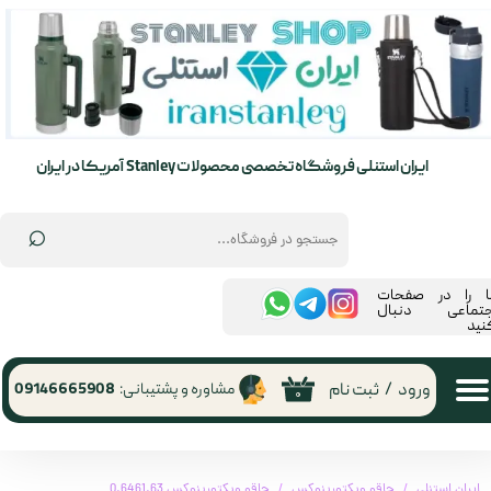
حساب کاربری من
تغییر گذر واژه
سفارشات
ایران استنلی فروشگاه تخصصی محصولات Stanley آمریکا در ایران
خروج از حساب کاربری
⌕
ما را در صفحات
جتماعی دنبال
نید
ورود
/
ثبت نام
مشاوره و پشتیبانی:
09146665908
۰
ایران استنلی
چاقو ویکتورینوکس
چاقو ویکتورینوکس 0.6461.63