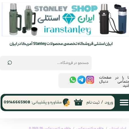
حساب کاربری من
تغییر گذر واژه
سفارشات
ایران استنلی فروشگاه تخصصی محصولات Stanley آمریکا در ایران
خروج از حساب کاربری
⌕
ما را در صفحات
جتماعی دنبال
نید
ورود
/
ثبت نام
مشاوره و پشتیبانی:
09146665908
۰
ایران استنلی
چاقو ویکتورینوکس
چاقو ویکتورینوکس 0.2601.26