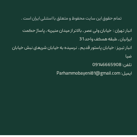
تمام حقوق این سایت محفوظ و متعلق با استنلی ایران است .
انبار تهران : خیابان ولی عصر ، بالاتر از میدان منیریه ، پاساژ حکمت
ایرانیان ، طبقه همکف واحد 31
​​​​​​​انبار تبریز : خیابان پاستور قدیم ، نرسیده به خیابان شریعتی نبش خیابان
ضیا
تلفن: 09146665908
ایمیل: Parhammobayeni81@gmail.com