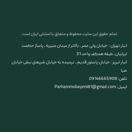
تمام حقوق این سایت محفوظ و متعلق با استنلی ایران است .
انبار تهران : خیابان ولی عصر ، بالاتر از میدان منیریه ، پاساژ حکمت
ایرانیان ، طبقه همکف واحد 31
​​​​​​​انبار تبریز : خیابان پاستور قدیم ، نرسیده به خیابان شریعتی نبش خیابان
ضیا
تلفن: 09146665908
ایمیل: Parhammobayeni81@gmail.com