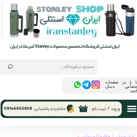
حساب کاربری من
تغییر گذر واژه
سفارشات
ایران استنلی فروشگاه تخصصی محصولات Stanley آمریکا در ایران
خروج از حساب کاربری
⌕
ما را در صفحات
جتماعی دنبال
نید
ورود
/
ثبت نام
مشاوره و پشتیبانی:
09146665908
۰
ایران استنلی
چاقو ویکتورینوکس
سوییس کارت ویکتورینوکس 0.7122T2 Victorinox | 0.7122T2